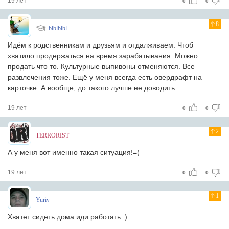
19 лет
0
0
8
blblblbl
Идём к родственникам и друзьям и отдалживаем. Чтоб
хватило продержаться на время зарабатывания. Можно
продать что то. Культурные выпивоны отменяются. Все
развлечения тоже. Ещё у меня всегда есть овердрафт на
карточке. А вообще, до такого лучше не доводить.
19 лет
0
0
2
TERRORIST
А у меня вот именно такая ситуация!=(
19 лет
0
0
1
Yuriy
Хватет сидеть дома иди работать :)