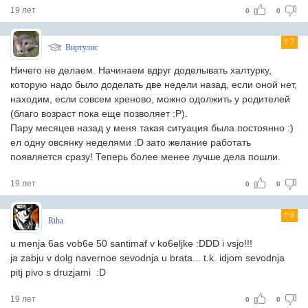
19 лет
0
0
7
Виртулис
Ничего не делаем. Начинаем вдруг доделывать халтурку,
которую надо было доделать две недели назад, если оной нет,
находим, если совсем хреново, можно одолжить у родителей
(благо возраст пока еще позволяет :P).
Пару месяцев назад у меня такая ситуация была постоянно :)
ел одну овсянку неделями :D зато желание работать
появляется сразу! Теперь более менее лучше дела пошли.
19 лет
0
0
6
Riha
u menja 6as vob6e 50 santimaf v ko6eljke :DDD i vsjo!!!
ja zabju v dolg navernoe sevodnja u brata... t.k. idjom sevodnja
pitj pivo s druzjami :D
19 лет
0
0