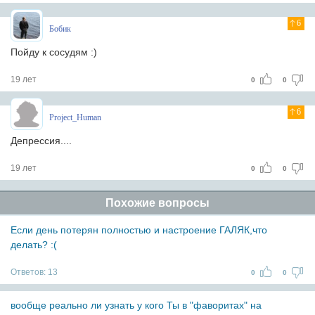
6
Бобик
Пойду к сосудям :)
19 лет
0
0
6
Project_Human
Депрессия....
19 лет
0
0
Похожие вопросы
Если день потерян полностью и настроение ГАЛЯК,что
делать? :(
Ответов:
13
0
0
вообще реально ли узнать у кого Ты в "фаворитах" на