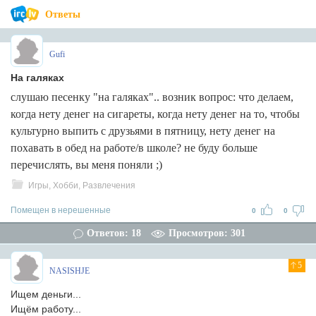
Ответы
Gufi
На галяках
слушаю песенку "на галяках".. возник вопрос: что делаем,
когда нету денег на сигареты, когда нету денег на то, чтобы
культурно выпить с друзьями в пятницу, нету денег на
похавать в обед на работе/в школе? не буду больше
перечислять, вы меня поняли ;)
Игры, Хобби, Развлечения
Помещен в нерешенные
0
0
Ответов: 18
Просмотров: 301
5
NASISHJE
Ищем деньги...
Ищём работу...