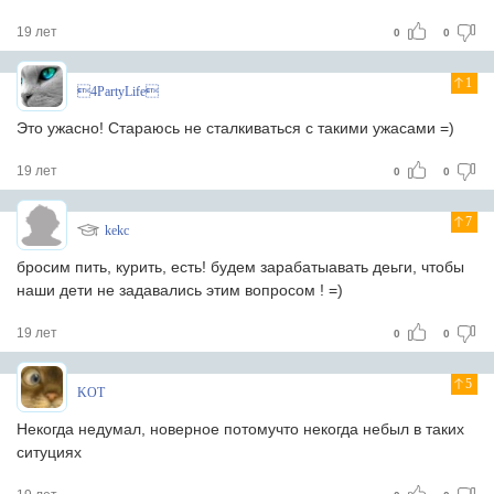
19 лет
0
0
1
4PartyLife
Это ужасно! Стараюсь не сталкиваться с такими ужасами =)
19 лет
0
0
7
kekc
бросим пить, курить, есть! будем зарабатыавать деьги, чтобы
наши дети не задавались этим вопросом ! =)
19 лет
0
0
5
KOT
Некогда недумал, новерное потомучто некогда небыл в таких
ситуциях