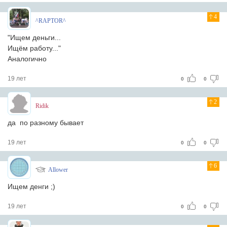
4
^RAPTOR^
"Ищем деньги...
Ищём работу..."
Аналогично
19 лет
0
0
2
Ridik
да по разному бывает
19 лет
0
0
6
Allower
Ищем денги ;)
19 лет
0
0