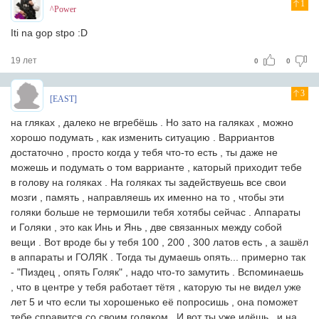
1
^Power
Iti na gop stpo :D
19 лет
0
0
3
[EAST]
на гляках , далеко не вгребёшь . Но зато на галяках , можно
хорошо подумать , как изменить ситуацию . Варриантов
достаточно , просто когда у тебя что-то есть , ты даже не
можешь и подумать о том варрианте , каторый приходит тебе
в голову на голяках . На голяках ты задействуешь все свои
мозги , память , направляешь их именно на то , чтобы эти
голяки больше не термошили тебя хотябы сейчас . Аппараты
и Голяки , это как Инь и Янь , две связанных между собой
вещи . Вот вроде бы у тебя 100 , 200 , 300 латов есть , а зашёл
в аппараты и ГОЛЯК . Тогда ты думаешь опять... примерно так
- "Пиздец , опять Голяк" , надо что-то замутить . Вспоминаешь
, что в центре у тебя работает тётя , каторую ты не видел уже
лет 5 и что если ты хорошенько её попросишь , она поможет
тебе справится со своим голяком . И вот ты уже идёшь , и на