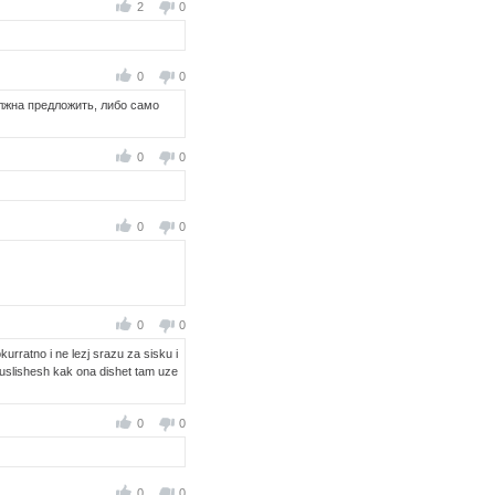
2
0
0
0
олжна предложить, либо само
0
0
0
0
0
0
 okurratno i ne lezj srazu za sisku i
am uslishesh kak ona dishet tam uze
0
0
0
0