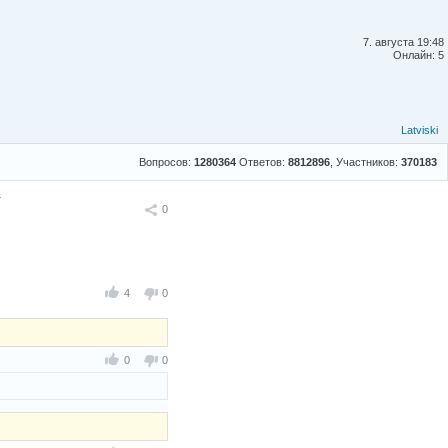
7. августа 19:48
Онлайн: 5
Latviski
Вопросов:
1280364
Ответов:
8812896
, Участников:
370183
т
Поделиться
0
4
0
0
0