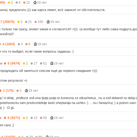
965)
2
6
21
19 лет
вачку предлогать:))) как карта ляжет, всё зависит от обстоятельств.
7 (20675)
3
21
150
19 лет
 только так сразу, может какая и согласится!! =))) (а вообще тут либо сама подруга д
изойти)!!
4 (1603)
3
6
19 лет
я что то выйдет, если такие вопросы задаешь :)
3w
6 (9474)
2
17
51
19 лет
 продлодить ей заняться сексом ещё до первого свидания =)))
отом результат =)
1 (175)
2
19 лет
aj ! ti delaj , pridloziz esli ona tjutja putja to konesna ze otkazhetsa , nu a esli delaesh to delaj
 potehonecku tam predvoritelnije laski sheptanija na ushko :) ... nu i fantaziruj :) a potom s
j :) :D gL
a`
6 (9271)
2
12
50
19 лет
m rano ;]