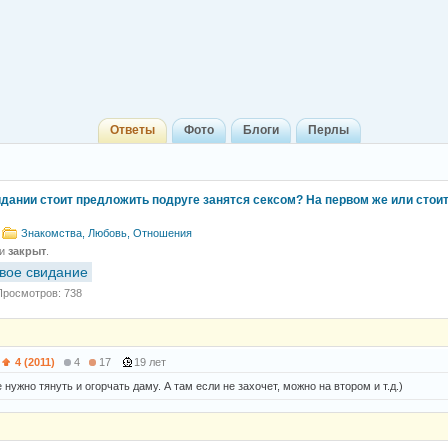
Ответы
Фото
Блоги
Перлы
идании стоит предложить подруге занятся сексом? На первом же или стои
Знакомства, Любовь, Отношения
 и
закрыт
.
вое свидание
Просмотров: 738
4 (2011)
4
17
19 лет
 нужно тянуть и огорчать даму. А там если не захочет, можно на втором и т.д.)