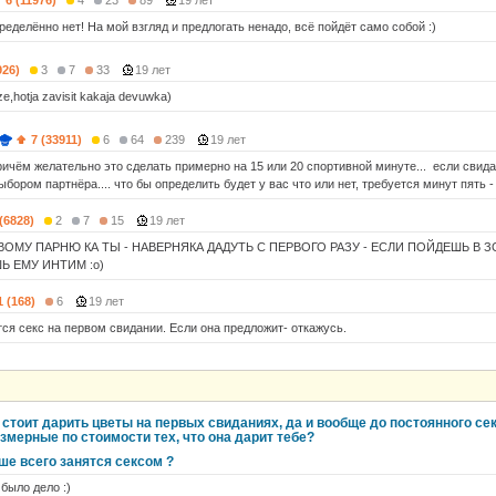
6 (11976)
4
23
89
19 лет
еделённо нет! На мой взгляд и предлогать ненадо, всё пойдёт само собой :)
926)
3
7
33
19 лет
e,hotja zavisit kakaja devuwka)
7 (33911)
6
64
239
19 лет
ричём желательно это сделать примерно на 15 или 20 спортивной минуте... если свид
бором партнёра.... что бы определить будет у вас что или нет, требуется минут пять - 
 (6828)
2
7
15
19 лет
ВОМУ ПАРНЮ КА ТЫ - НАВЕРНЯКА ДАДУТЬ С ПЕРВОГО РАЗУ - ЕСЛИ ПОЙДЕШЬ В 
 ЕМУ ИНТИМ :o)
1 (168)
6
19 лет
тся секс на первом свидании. Если она предложит- откажусь.
 стоит дарить цветы на первых свиданиях, да и вообще до постоянного сек
азмерные по стоимости тех, что она дарит тебе?
ше всего занятся сексом ?
 было дело :)