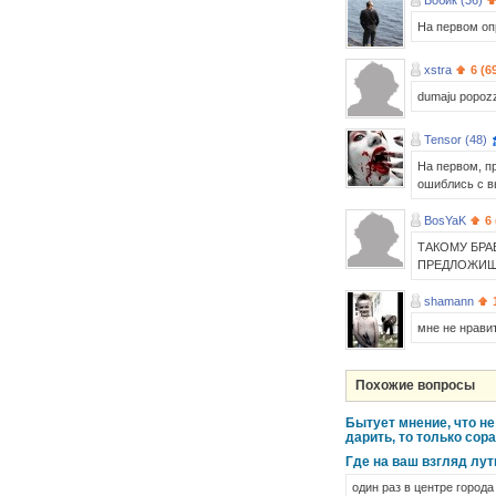
Бобик (36)
На первом опр
xstra
6 (6
dumaju popozz
Tensor (48)
На первом, п
ошиблись с вы
BosYaK
6
ТАКОМУ БРА
ПРЕДЛОЖИШЬ
shamann
мне не нрави
Похожие вопросы
Бытует мнение, что не
дарить, то только сор
Где на ваш взгляд лут
один раз в центре города