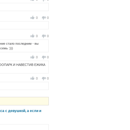
0
0
0
0
ание стало последним - вы
семь :)))
0
0
ЗООПАРК И НАВЕСТИВ ЕЖИКА
0
0
са с девушкой, а если и