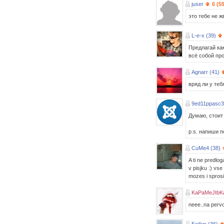
juser
6 (5
это тебе не ж
L-e-x (39)
Предлагай как
всё собой про
Agnarr (41)
вряд ли у теб
9ed11ppasc
Думаю, стоит
p.s. напиши п
CuMe4 (38)
A ti ne predlog
v pisjku :) vse
mozes i sprosit
KaPaMeJIbK
neee..na pervo