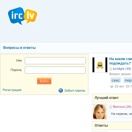
Вопросы и ответы
На каком св
Ник
подождать?
luchlight (49)
Пароль
Вопрос решен
секс
пер
19 лет
Регистрация
Забыл пароль
Лучший ответ
Bistrova (26)
На первом, не
Ответы