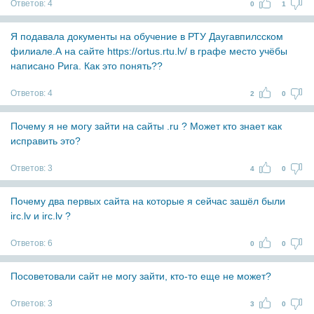
Ответов:
4
0
1
Я подавала документы на обучение в РТУ Даугавпилсском
филиале.А на сайте https://ortus.rtu.lv/ в графе место учёбы
написано Рига. Как это понять??
Ответов:
4
2
0
Почему я не могу зайти на сайты .ru ? Может кто знает как
исправить это?
Ответов:
3
4
0
Почему два первых сайта на которые я сейчас зашёл были
irc.lv и irc.lv ?
Ответов:
6
0
0
Посоветовали сайт не могу зайти, кто-то еще не может?
Ответов:
3
3
0