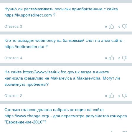
Нужно ли растамаживать посылки приобритенные с сайта
https://lv.sportsdirect.com ?
Ответов:
3
0
0
Кто-то выводил webmoney на банковский счет на этом сайте -
https://nettransfer.eu/ ?
Ответов:
4
0
0
На сайте https://www.visa4uk.fco.gov.uk везде в анкете
написала фамилию не Makarevica a Makarevicha. Могут ли
возникнуть проблемы?
Ответов:
2
0
0
Сколько голосов должна набрать петиция на сайте
https://www.change.org/ - для пересмотра результатов конкурса
"Евровидение-2016"?