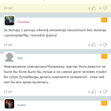
19 лет
0
0
3
Chuchinja
Ja dumaju v pervuju o4eredj otnowenija nevozmozni bez doverija
i ponimanija!Nju i kone4no ljubovj!
19 лет
0
0
4
Halt
Невозможное невозможно!Например чувство боли,кажется не
было бы боли,было бы лучше,а на самом деле человек пошёл
бы сутра бутерброды делать,порезался,незаметил...пока чай
пил бы вся кровь вылилась...
19 лет
0
0
6
Naiden