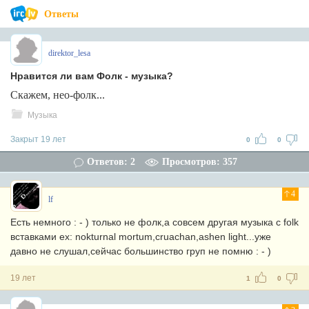
Ответы
direktor_lesa
Нравится ли вам Фолк - музыка?
Скажем, нео-фолк...
Музыка
Закрыт 19 лет
0
0
Ответов: 2
Просмотров: 357
4
lf
Есть немного : - ) только не фолк,а совсем другая музыка с folk
вставками ex: nokturnal mortum,cruachan,ashen light...уже
давно не слушал,сейчас большинство груп не помню : - )
19 лет
1
0