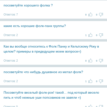
посоветуйте хорошего фолка ?
Ответов:
7
0
0
какие есть хорошие фолк-панк группы?
Ответов:
2
1
0
Как вы вообще относитесь к Фолк Панку и Кельтскому Року в
целом? примеры в придедущем моем вопросе=)
Ответов:
2
0
0
посоветуйте что нибудь душевное из метал фолк?
Ответов:
2
1
0
Посоветуйте веселый фолк-рок! такой... под который весело
пить и чтоб нежные уши попсовиков не завяли =)
Ответов:
5
0
0