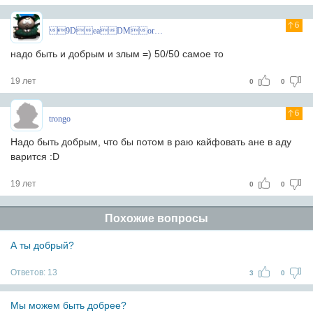
6
9DeaDMoroZ
надо быть и добрым и злым =) 50/50 самое то
19 лет
0
0
6
trongo
Надо быть добрым, что бы потом в раю кайфовать ане в аду
варится :D
19 лет
0
0
Похожие вопросы
А ты добрый?
Ответов:
13
3
0
Мы можем быть добрее?