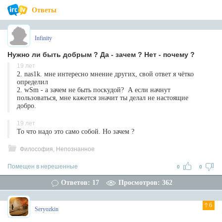
Ответы
Infinity
Нужно ли быть добрым ? Да - зачем ? Нет - почему ?
19 лет
2. nas1k. мне интересно мнение других, свой ответ я чётко
определил
2. wSm - а зачем не быть поскудой? А если начнут
пользоваться, мне кажется значит ты делал не настоящие
добро.
19 лет
То что надо это само собой. Но зачем ?
Философия, Непознанное
Помещен в нерешенные
0
0
Ответов: 17
Просмотров: 362
6
Seryozkin