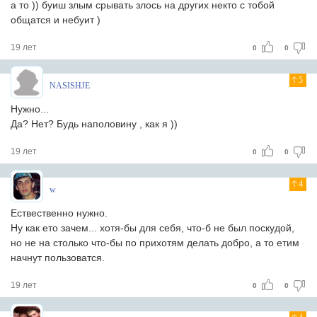
а то )) буиш злым срывать злось на других некто с тобой
общатся и небуит )
19 лет
0
0
5
NASISHJE
Нужно...
Да? Нет? Будь наполовину , как я ))
19 лет
0
0
4
w
Ествественно нужно.
Ну как ето зачем... хотя-бы для себя, что-б не был поскудой,
но не на столько что-бы по прихотям делать добро, а то етим
начнут пользоватся.
19 лет
0
0