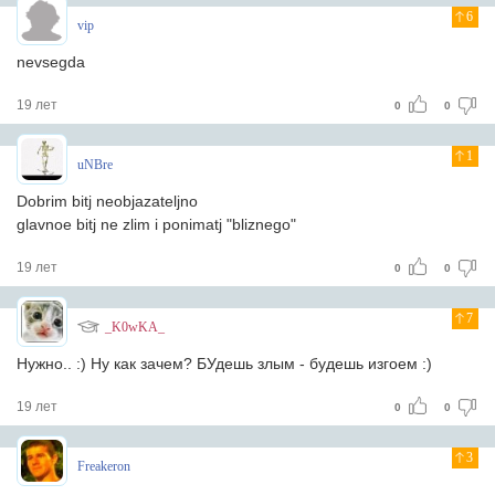
6
vip
nevsegda
19 лет
0
0
1
uNBre
Dobrim bitj neobjazateljno
glavnoe bitj ne zlim i ponimatj "bliznego"
19 лет
0
0
7
_K0wKA_
Нужно.. :) Ну как зачем? БУдешь злым - будешь изгоем :)
19 лет
0
0
3
Freakeron