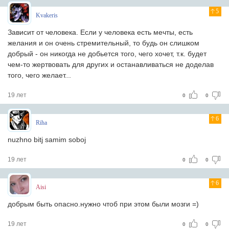
5
Kvakeris
Зависит от человека. Если у человека есть мечты, есть
желания и он очень стремительный, то будь он слишком
добрый - он никогда не добьется того, чего хочет, т.к. будет
чем-то жертвовать для других и останавливаться не доделав
того, чего желает...
19 лет
0
0
6
Riha
nuzhno bitj samim soboj
19 лет
0
0
6
Aisi
добрым быть опасно.нужно чтоб при этом были мозги =)
19 лет
0
0