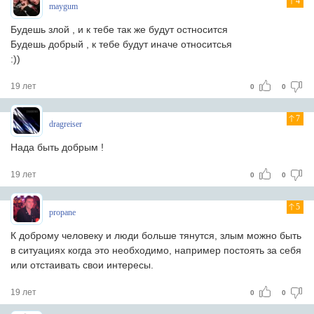
4
maygum
Будешь злой , и к тебе тaк же будут остносится
Будешь добрый , к тебе будут инaче относитсья
:))
19 лет
0
0
7
dragreiser
Нада быть добрым !
19 лет
0
0
5
propane
К доброму человеку и люди больше тянутся, злым можно быть
в ситуациях когда это необходимо, например постоять за себя
или отстаивать свои интересы.
19 лет
0
0