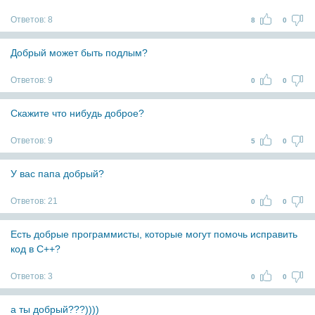
Ответов:
8
8
0
Добрый может быть подлым?
Ответов:
9
0
0
Скажите что нибудь доброе?
Ответов:
9
5
0
У вас папа добрый?
Ответов:
21
0
0
Есть добрые программисты, которые могут помочь исправить
код в С++?
Ответов:
3
0
0
а ты добрый???))))