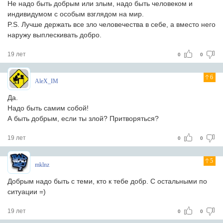
Не надо быть добрым или злым, надо быть человеком и
индивидумом с особым взглядом на мир.
P.S. Лучше держать все зло человечества в себе, а вместо него
наружу выплескивать добро.
19 лет
0
0
6
AleX_IM
Да.
Надо быть самим собой!
А быть добрым, если ты злой? Притворяться?
19 лет
0
0
5
mklnz
Добрым надо быть с теми, кто к тебе добр. С остальными по
ситуации =)
19 лет
0
0