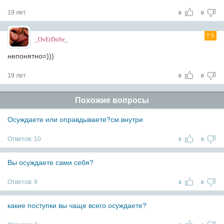
19 лет
0
0
6
_OvErDoSe_
непонятно=)))
19 лет
0
0
Похожие вопросы
Осуждаете или оправдываете?см.внутри
Ответов:
10
0
0
Вы осуждаете сами себя?
Ответов:
9
4
0
какие поступки вы чаще всего осуждаете?