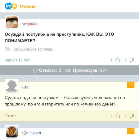
Ответы
caxapo4uk
Осуждай поступок,а не преступника, КАК ВЫ ЭТО
ПОНИМАЕТЕ?
Юридические вопросы
Закрыт 19 лет
9
0
Ответов: 6
Просмотров: 604
7
kekc
Судить надо по поступкам... Нельзя судить человека по его
прошлому, по его авторитету или по кол-ву его денег!
19 лет
0
0
7
FighteR