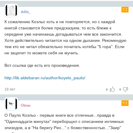
2
delfin_
К сожалению Коэльо хоть и не повторяется, но с каждой
книгой становится более предсказуем, то есть ближе к
середине уже начинаешь догадываться чем все закончится.
Хотя действительно читается на одном дыхании. Рекомендую
тем кто не читал обязательно почитать хотябы "5 гора". Если
не зацепит то можете себя не мучить.
Вот ссылка где есть его произведения.
http://lib.aldebaran.ru/author/koyelo_paulo/
19 лет
0
0
2
Oliona
О Пауло Коэльо - первые книги все отличные...правда в
"Одиннадцати минутах" переборщил с описанием интимных
эпизодов, а в "На берегу Рио..." с божественностью..."Заир"