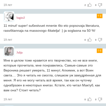
19 лет
2
0
4
bagira3
11 minut! super! su6estvuet mnenie 4to eto popsovaja literatura,
rass4itannaja na massovogo 4itatelja! :) ja soglasna na 50 %!
19 лет
0
0
6
Julija
Мне в целом тоже нравится его творчество, но не все книги,
которые прочитала, мне понравились. Самые-самые это
Вероника решает умереть, 11 минут, Алхимик, а вот Воин
света.... Это я читать не смогла, слишком уж замудрённая для
меня. Я его не могу читать всё время, так как он чуточку
однабразен в некоторых книгах. Кстате, кто читал Мактуб, как
вам она? Стоит читать?
19 лет
0
0