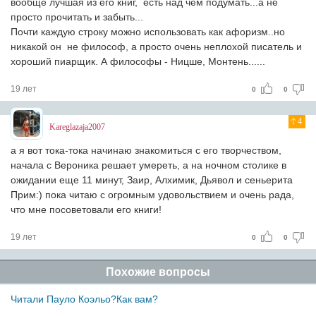
вообще лучшая из его книг, есть над чем подумать...а не
просто прочитать и забыть...
Почти каждую строку можно использовать как афоризм..но
никакой он не философ, а просто очень неплохой писатель и
хороший пиарщик. А философы - Ницше, Монтень......
19 лет
0
0
4
Kareglazaja2007
а я вот тока-тока начинаю знакомиться с его творчеством,
начала с Вероника решает умереть, а на ночном столике в
ожидании еще 11 минут, Заир, Алхимик, Дьявол и сеньерита
Прим:) пока читаю с огромным удовольствием и oчень рада,
что мне посоветовали его книги!
19 лет
0
0
Похожие вопросы
Читали Пауло Коэльо?Как вам?