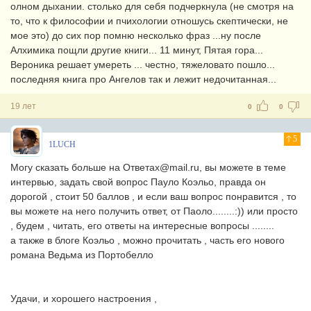
олном дыхании. столько для себя подчеркнула (не смотря на
то, что к философии и пчихологии отношусь скептически, не
мое это) до сих пор помню несколько фраз ...ну после
Алхимика пощли другие книги... 11 минут, Пятая гора...
Вероника решает умереть ... честно, тяжеловато пошло...
последняя книга про Ангелов так и лежит недочитанная...
19 лет
0
0
5
1LUCH
Могу сказать больше на Ответах@mail.ru, вы можете в теме
интервью, задать свой вопрос Пауло Коэльо, правда он
дорогой , стоит 50 баллов , и если ваш вопрос понравится , то
вы можете на него получить ответ, от Паоло........:)) или просто
, будем , читать, его ответы на интересные вопросы ........
а также в блоге Коэльо , можно прочитать , часть его нового
романа Ведьма из Портобелло
Удачи, и хорошего настроения ,