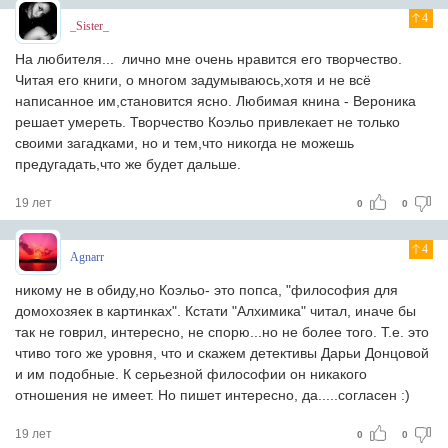
4
_Sister_
На любителя... лично мне очень нравится его творчество.
Читая его книги, о многом задумываюсь,хотя и не всё
написанное им,становится ясно. Любимая книна - Вероника
решает умереть. Творчество Коэльо привлекает не только
своими загадками, но и тем,что никогда не можешь
предугадать,что же будет дальше.
19 лет
0
0
4
Agnarr
никому не в обиду,но Коэльо- это попса, "философия для
домохозяек в картинках". Кстати "Алхимика" читал, иначе бы
так не говрил, интересно, не спорю...но не более того. Т.е. это
чтиво того же уровня, что и скажем детективы Дарьи Донцовой
и им подобные. К серьезной философии он никакого
отношения не имеет. Но пишет интересно, да.....согласен :)
19 лет
0
0