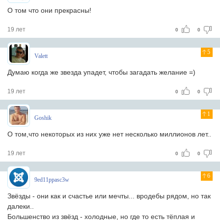
О том что они прекрасны!
19 лет
0
0
5
Valett
Думаю когда же звезда упадет, чтобы загадать желание =)
19 лет
0
0
1
Goshik
О том,что некоторых из них уже нет несколько миллионов лет..
19 лет
0
0
6
9ed11ppasc3w
Звёзды - они как и счастье или мечты... вродебы рядом, но так
далеки..
Большенство из звёзд - холодные, но где то есть тёплая и