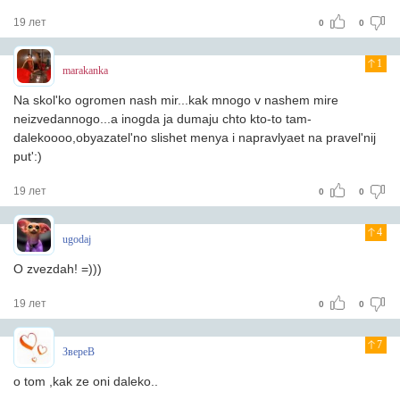
19 лет
0
0
1
marakanka
Na skol'ko ogromen nash mir...kak mnogo v nashem mire
neizvedannogo...a inogda ja dumaju chto kto-to tam-
dalekoooo,obyazatel'no slishet menya i napravlyaet na pravel'nij
put':)
19 лет
0
0
4
ugodaj
O zvezdah! =)))
19 лет
0
0
7
ЗвереВ
o tom ,kak ze oni daleko..