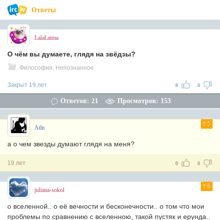
Ответы
LalaLaima
О чём вы думаете, глядя на звёдзы?
Философия, Непознанное
Закрыт 19 лет
8
0
Ответов: 21
Просмотров: 153
5
Atln
а о чем звезды думают глядя на меня?
19 лет
0
0
6
juliana-sokol
о вселенной.. о её вечности и бесконечности.. о том что мои
проблемы по сравнению с вселенною, такой пустяк и ерунда..