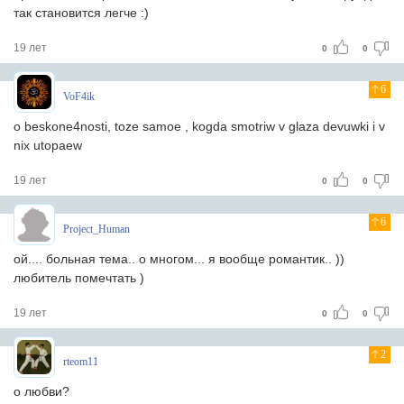
так становится легче :)
19 лет
0
0
6
VoF4ik
o beskone4nosti, toze samoe , kogda smotriw v glaza devuwki i v
nix utopaew
19 лет
0
0
6
Project_Human
ой.... больная тема.. о многом... я вообще романтик.. ))
любитель помечтать )
19 лет
0
0
2
rteom11
о любви?