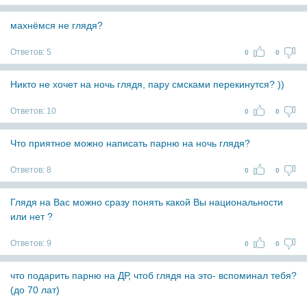
махнёмся не глядя?
Ответов:
5
0
0
Никто не хочет на ночь глядя, пару смсками перекинутся? ))
Ответов:
10
0
0
Что приятное можно написать парню на ночь глядя?
Ответов:
8
0
0
Глядя на Вас можно сразу понять какой Вы национальности
или нет ?
Ответов:
9
0
0
что подарить парню на ДР, чтоб глядя на это- вспоминал тебя?
(до 70 лат)