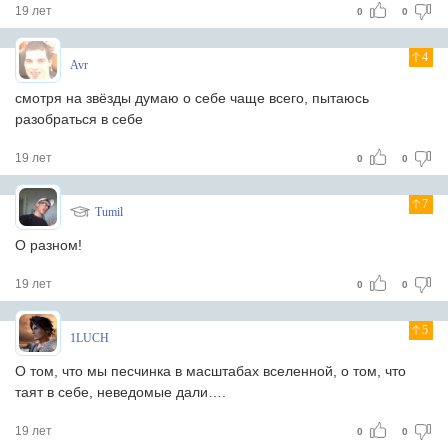
19 лет
0
0
4
Avr
смотря на звёзды думаю о себе чаще всего, пытаюсь
разобраться в себе
19 лет
0
0
7
Tumil
О разном!
19 лет
0
0
5
1LUCH
О том, что мы песчинка в масштабах вселенной, о том, что
таят в себе, неведомые дали….
19 лет
0
0