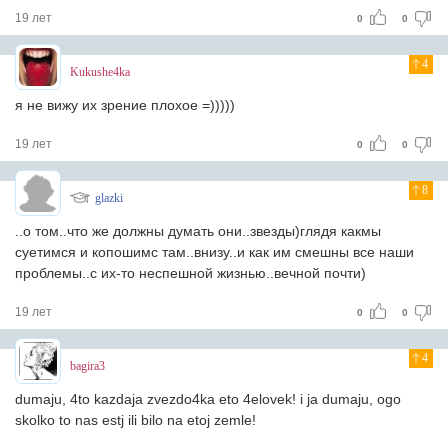
19 лет
0
0
4
Kukushe4ka
я не вижу их зрение плохое =)))))
19 лет
0
0
8
glazki
..о том..что же должны думать они..звезды)глядя какмы
суетимся и копошимс там..внизу..и как им смешны все наши
проблемы..с их-то неспешной жизнью..вечной почти)
19 лет
0
0
4
bagira3
dumaju, 4to kazdaja zvezdo4ka eto 4elovek! i ja dumaju, ogo
skolko to nas estj ili bilo na etoj zemle!