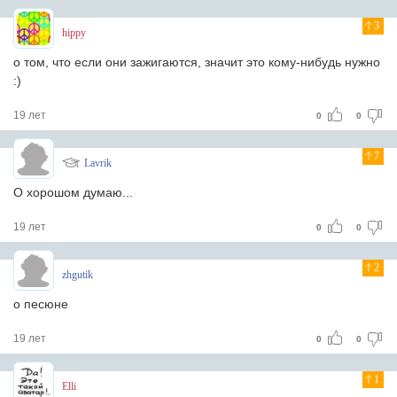
3
hippy
о том, что если они зажигаются, значит это кому-нибудь нужно
:)
19 лет
0
0
7
Lavrik
О хорошом думаю...
19 лет
0
0
2
zhgutik
о песюне
19 лет
0
0
1
Elli