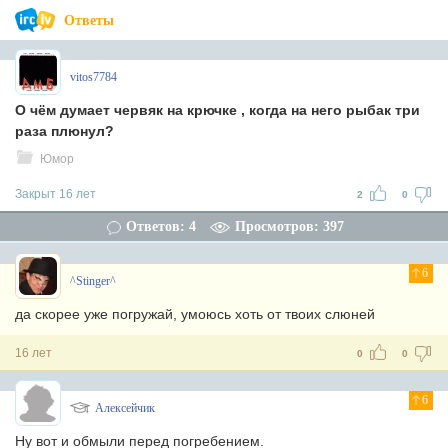
Ответы
vitos7784
О чём думает червяк на крючке , когда на него рыбак три
раза плюнул?
Юмор
Закрыт 16 лет
2
0
Ответов: 4
Просмотров: 397
6
^Stinger^
да скорее уже погружай, умоюсь хоть от твоих слюней
16 лет
0
0
6
Алексейчик
Ну вот и обмыли перед погребением.