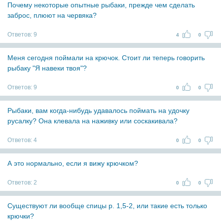
Почему некоторые опытные рыбаки, прежде чем сделать
заброс, плюют на червяка?
Ответов:
9
4
0
Меня сегодня поймали на крючок. Стоит ли теперь говорить
рыбаку "Я навеки твоя"?
Ответов:
9
0
0
Рыбаки, вам когда-нибудь удавалось поймать на удочку
русалку? Она клевала на наживку или соскакивала?
Ответов:
4
0
0
А это нормально, если я вижу крючком?
Ответов:
2
0
0
Существуют ли вообще спицы р. 1,5-2, или такие есть только
крючки?