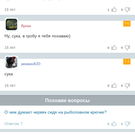
16 лет
1
0
6
Время
Ну, сука, в гробу я тебя похаваю)
16 лет
0
0
4
jamatanoKID
сука
16 лет
0
0
Похожие вопросы
О чем думает червяк сидя на рыболовном крючке?
Ответов:
7
0
0