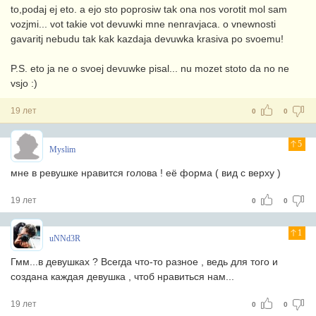
to,podaj ej eto. a ejo sto poprosiw tak ona nos vorotit mol sam
vozjmi... vot takie vot devuwki mne nenravjaca. o vnewnosti
gavaritj nebudu tak kak kazdaja devuwka krasiva po svoemu!
P.S. eto ja ne o svoej devuwke pisal... nu mozet stoto da no ne
vsjo :)
19 лет
0
0
5
Myslim
мне в ревушке нравится голова ! её форма ( вид с верху )
19 лет
0
0
1
uNNd3R
Гмм...в девушках ? Всегда что-то разное , ведь для того и
создана каждая девушка , чтоб нравиться нам...
19 лет
0
0