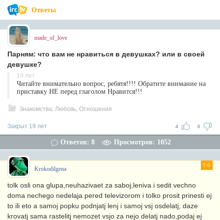
Ответы
made_of_love
Парням: что вам не нравиться в девушках? или в своей
девушке?
19 лет
Читайте внимательно вопрос, ребятя!!!! Обратите внимание на
приставку НЕ перед глаголом Нравится!!!
Знакомства, Любовь, Отношения
Закрыт 19 лет
4
0
Ответов: 8
Просмотров: 1052
6
Krokodilgena
tolk osli ona glupa,neuhazivaet za saboj,leniva i sedit vechno
doma nechego nedelaja pered televizorom i tolko prosit prinesti ej
to ili eto a samoj popku podnjatj lenj i samoj vsj osdelatj, daze
krovatj sama rastelitj nemozet vsjo za nejo delatj nado,podaj ej