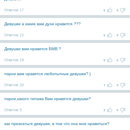
Ответов:
17
6
0
Девушки а какие вам духи нравится ???
Ответов:
12
6
0
Девушки вам нравится БМВ ?
Ответов:
18
0
0
парни вам нравятся любопытные девушки?:)
Ответов:
20
7
0
парни,какого типажа Вам нравятся девушки?
Ответов:
5
2
0
как признаться девушке, в том что она мне нравиться?