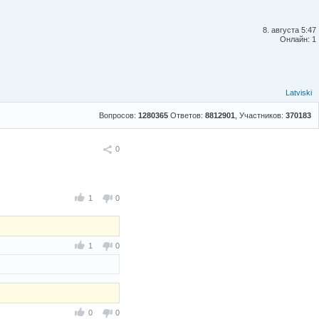
8. августа 5:47
Онлайн: 1
Latviski
Вопросов:
1280365
Ответов:
8812901
, Участников:
370183
Поделиться
0
1
0
1
0
0
0