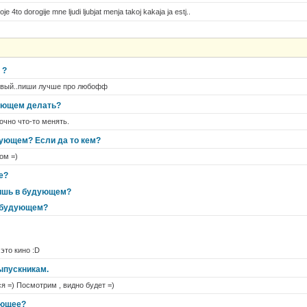
je 4to dorogije mne ljudi ljubjat menja takoj kakaja ja estj..
 ?
сивый..пиши лучше про любофф
дующем делать?
рочно что-то менять.
ующем? Если да то кем?
ом =)
е?
дишь в будующем?
в будующем?
 это кино :D
ыпускникам.
я =) Посмотрим , видно будет =)
ующее?