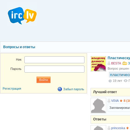
Вопросы и ответы
Пластическу
Ник
BESTA
З
Вопрос решен
Пароль
пластичес
19 лет
Регистрация
Забыл пароль
Лучший ответ
V0VA
8 (1
Запланировал 
Ответы
princeska