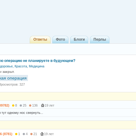
Ответы
Фото
Блоги
Перлы
ю операцию не планируете в будующем?
доровье, Красота, Медицина
 и
закрыт
.
кая операция
Просмотров: 327
09782)
8
25
136
19 лет
тут одному нос свернуть...
6 (8781)
1
4
21
19 лет