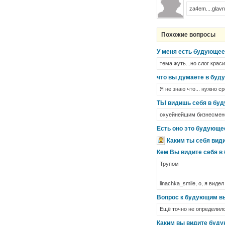
za4em....glavno
Похожие вопросы
У меня есть будующее
тема жуть...но слог кра
что вы думаете в бу
Я не знаю что... нужно с
ТЫ видишь себя в буд
охуейнейшим бизнесмен
Есть оно это будующе
Каким ты себя ви
Кем Вы видите себя 
Трупом
linachka_smile, о, я видел
Вопрос к будующим в
Ещё точно не определилс
Каким вы видите буд