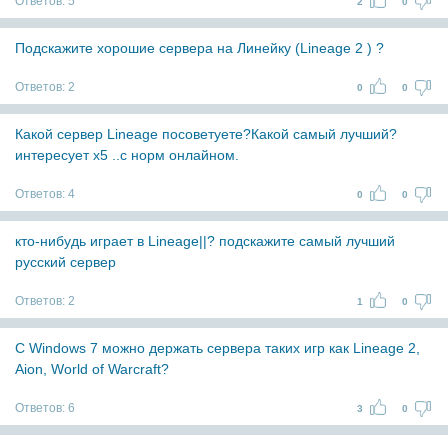
Ответов:
5
2
0
Подскажите хорошие сервера на Линейку (Lineage 2 ) ?
Ответов:
2
0
0
Какой сервер Lineage посоветуете?Какой самый лучший?
интересует x5 ..с норм онлайном.
Ответов:
4
0
0
кто-нибудь играет в Lineage||? подскажите самый лучший
русский сервер
Ответов:
2
1
0
C Windows 7 можно держать сервера таких игр как Lineage 2,
Aion, World of Warcraft?
Ответов:
6
3
0