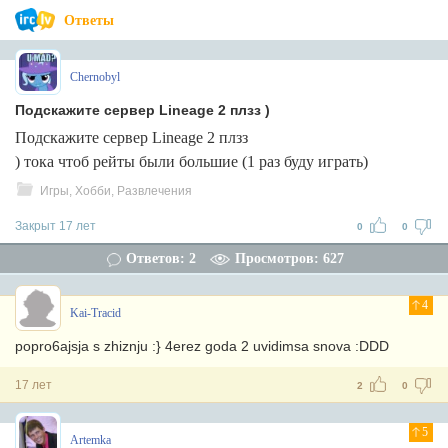
Ответы
Chernobyl
Подскажите сервер Lineage 2 плзз )
Подскажите сервер Lineage 2 плзз
) тока чтоб рейты были большие (1 раз буду играть)
Игры, Хобби, Развлечения
Закрыт 17 лет
0
0
Ответов: 2
Просмотров: 627
4
Kai-Tracid
popro6ajsja s zhiznju :} 4erez goda 2 uvidimsa snova :DDD
17 лет
2
0
5
Artemka