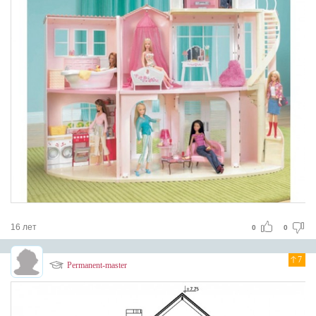
16 лет
0
0
7
Permanent-master