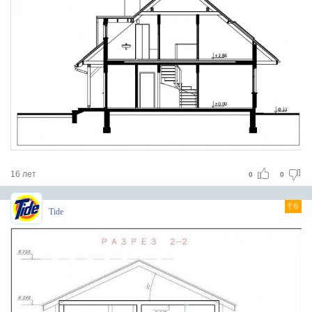
16 лет
0
0
6
Tide