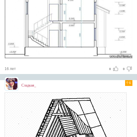
16 лет
0
0
6
Сладкая_