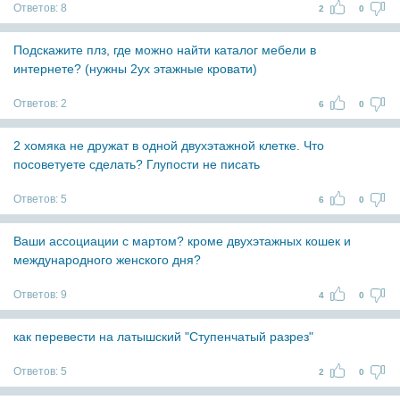
Ответов:
8
2
0
Подскажите плз, где можно найти каталог мебели в
интернете? (нужны 2ух этажные кровати)
Ответов:
2
6
0
2 хомяка не дружат в одной двухэтажной клетке. Что
посоветуете сделать? Глупости не писать
Ответов:
5
6
0
Ваши ассоциации с мартом? кроме двухэтажных кошек и
международного женского дня?
Ответов:
9
4
0
как перевести на латышский "Ступенчатый разрез"
Ответов:
5
2
0