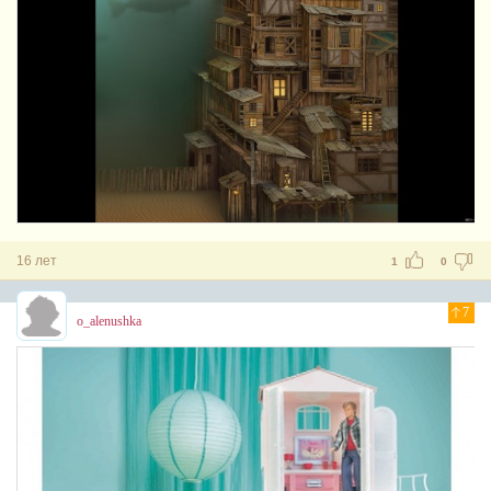
16 лет
1
0
7
o_alenushka