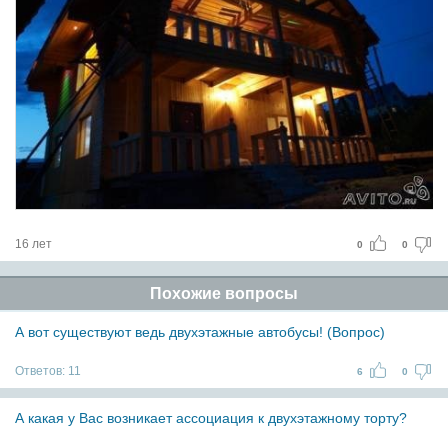
16 лет
0
0
Похожие вопросы
А вот существуют ведь двухэтажные автобусы! (Вопрос)
Ответов:
11
6
0
А какая у Вас возникает ассоциация к двухэтажному торту?