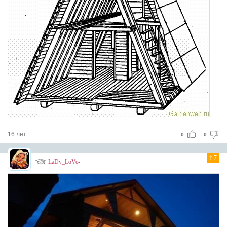
16 лет
0
0
7
LaDy_LoVe-