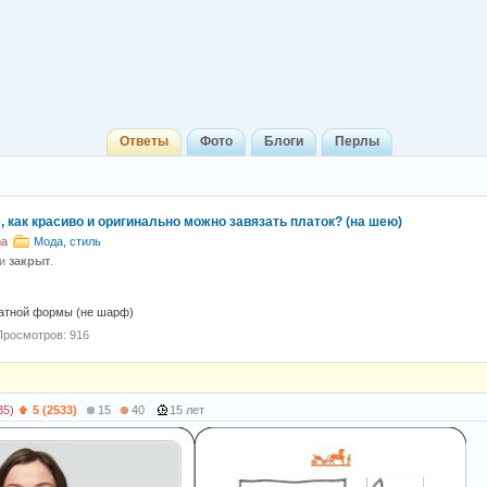
Ответы
Фото
Блоги
Перлы
, как красиво и оригинально можно завязать платок? (на шею)
ma
Мода, стиль
 и
закрыт
.
ратной формы (не шарф)
Просмотров: 916
35)
5 (2533)
15
40
15 лет