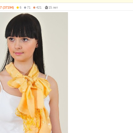
7 (37194)
6
71
421
15 лет