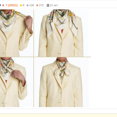
7 (29321)
8
108
375
15 лет