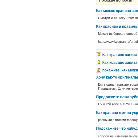
Похожие вопросы
Как можно красиво зав
Смотри и-ссылку - там в
Как красиво и правиль
Может выберешь способ из
http://www.iwoman.ru/artic
Как красиво завяза
Как красиво завяза
покажите, как можн
Хочу как-то оригиналь
Есть одна парикмахерша 
Пурвциемс. Если интерес
Продолжите пожалуйста
Ну и х*й тебе в Ж**у сын
Как красиво можно ук
разными стилями молод
Подскажите что нибуд
спроси не изменял ли о