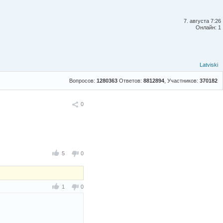
7. августа 7:26
Онлайн: 1
Latviski
Вопросов:
1280363
Ответов:
8812894
, Участников:
370182
Поделиться
0
5
0
1
0