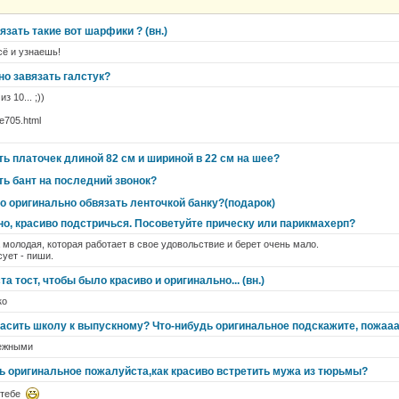
язать такие вот шарфики ? (вн.)
сё и узнаешь!
но завязать галстук?
 10... ;))
le705.html
ть платочек длиной 82 см и шириной в 22 см на шее?
ть бант на последний звонок?
о оригинально обвязать ленточкой банку?(подарок)
но, красиво подстричься. Посоветуйте прическу или парикмахерп?
молодая, которая работает в свое удовольствие и берет очень мало.
ует - пиши.
 тост, чтобы было красиво и оригинально... (вн.)
ко
расить школу к выпускному? Что-нибудь оригинальное подскажите, пожаа
ежными
ь оригинальное пожалуйста,как красиво встретить мужа из тюрьмы?
н тебе