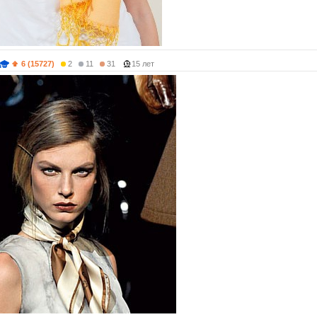
6 (15727)
2
11
31
15 лет