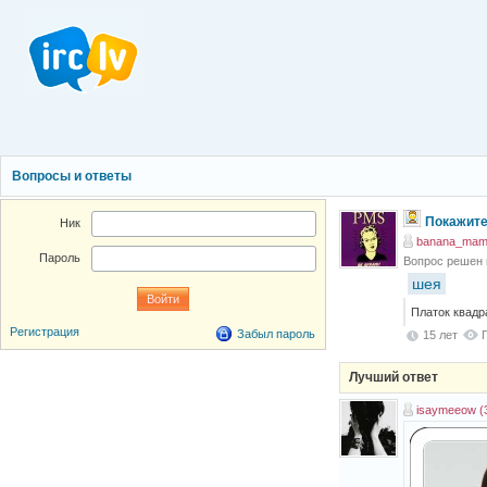
Вопросы и ответы
Покажите
Ник
banana_ma
Пароль
Вопрос решен
шея
Платок квад
Регистрация
Забыл пароль
15 лет
Лучший ответ
isaymeeow (