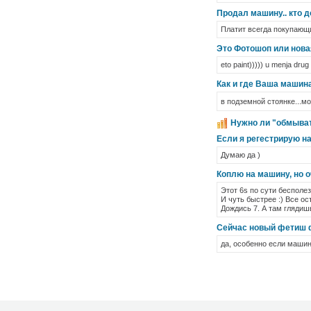
Продал машину.. кто 
Платит всегда покупающи
Это Фотошоп или нов
eto paint))))) u menja drug 
Как и где Ваша машин
в подземной стоянке...м
Нужно ли "обмыва
Если я регестрирую н
Думаю да )
Коплю на машину, но 
Этот 6s по сути бесполез
И чуть быстрее :) Все о
Дождись 7. А там глядиш
Сейчас новый фетиш 
да, особенно если машин