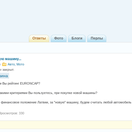
Ответы
Фото
Блоги
Перлы
ую машину...
)
Авто, Мото
 и
закрыт
.
шина
ли Вы рейтинг EURONCAP?
 какими критериями Вы пользуетесь, при покупке новой машины?
я финансовое положение Латвии, за "новую" машину, будем считать любой автомобил
Просмотров: 330