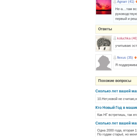
Agnarr (41)
Не-а....там в
руководствую
первый и реш
Ответы
koluchka (46
учитываю эст
flexus (35)
Я поддержива
Похожие вопросы
Сколько лет вашей ма
10.Нет,новой не считаю,н
Кто Новый Год в маши
Как НГ встретишь, так ег
Сколько лет вашей маш
Одна 2000 года, вторая 1
По годам старьё, но мен