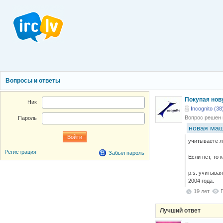
Вопросы и ответы
Покупая нов
Ник
Incognito (38
Вопрос решен
Пароль
новая ма
учитываете 
Регистрация
Забыл пароль
Если нет, то
p.s. учитыва
2004 года.
19 лет
Лучший ответ