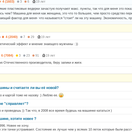
4 (1603)
3
6
19 лет
сякие пластиковые ведерки зачастую получают макс. пункты, так что для меня это пока
сь чем? Машина для меня как женщина, это что то большее, чем просто средство перед
ающий фактор для меня- что называется "стоит" ли на эту машину. Экономичность, пра
)
4 (2040)
7
29
19 лет
етический эффект и мнение знающего мужчины : ))
6 (7084)
3
23
91
19 лет
ю Отечественного производитела, беру запики и жиги.
шины и считаете ли вы её новой?
о и каргой тоже не назову :) Люблю ее.
не "справляет"?
о и проведешь )) Так что, в 2008 все время будешь на машинке кататься )
ине, хотите новее ?
996. Новее не хочу.
я эти тачки устраивают. Состояние их лучше чем у всяких 10 леток которые были рассч