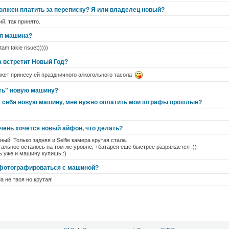
должен платить за переписку? Я или владелец новый?
й, так принято.
ая машина?
tam takie risuet)))))
а встретит Новый Год?
ожет принесу ей праздничного алкогольного тасола
ть" новую машину?
а себя новую машину, мне нужно оплатить мои штрафы прошлые?
очень хочется новый айфон, что делать?
ный. Только задняя и Selfie камера крутая стала.
стальное осталось на том же уровне, +батарея еще быстрее разряжается .))
ь уже и машину купишь :)
фотографироваться с машиной?
а не твоя но крутая!