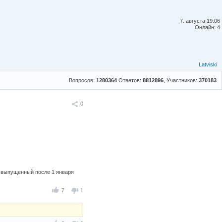
7. августа 19:06
Онлайн: 4
Latviski
Вопросов:
1280364
Ответов:
8812896
, Участников:
370183
Поделиться
0
ь выпущенный после 1 января
7
1