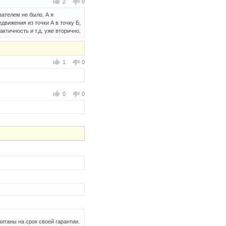
2
0
зателем не было. А я
вижения из точки А в точку Б,
ктичность и т.д. уже вторично.
1
0
0
0
итаны на срок своей гарантии.