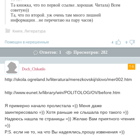
19 лет
Та книжка, что по первой ссылке..хорошая. Читала) Всем
советую))
Та, что по второй..уж очень там много лишней
информации...не перечитаю на пару часов)
Книги, Литература
Помещен в нерешенные
4
0
Ответов: 1
Просмотров: 282
6
Doch_Chikatilo
http://skola.ogreland.lv/literatura/merezkovskij/slovo/mer002.htm
http://www.eunet.lv/library/win/POLITOLOG/OV/before.htm
Я примерно начало пролистала =)) Меня даже
заинтересовало =)) Хотя раньше не слышала про такого =))
Надеюсь нашла те страницы =)) Желаю Вам приятного чтения
=))
P.S. если не то, на что Вы надеялись,прошу извенения =))