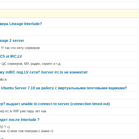
ера Lineage Interlude?
eage 2 server
!! так что нету серверов
 C5 ot IRC.LV
 ЦС серверов, МУ, радио, скрипт и т.д.
у mIRC под LV сети? /server irc.lv не коннектит
lo.lv
 в Ubuntu Server 7.10 на работу с виртуальными почтовыми ящиками?
р? выдает unable to connect to server (connection timed out)
ер irc.lv RIP уже пару лет как
идет после Interlude ?
Л2 ? =)
чок =) мож тож поиграю с вами =)