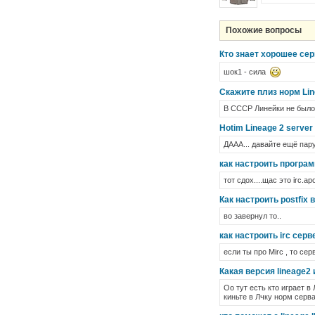
Похожие вопросы
Кто знает хорошее серв
шок1 - сила
Скажите плиз норм Lin
В СССР Линейки не было !
Hotim Lineage 2 server
ДААА... давайте ещё пару
как настроить программ
тот сдох....щас это irc.apol
Как настроить postfix
во завернул то..
как настроить irc серве
если ты про Mirc , то серв
Какая версия lineage2 
Оо тут есть кто играет в 
киньте в Лчку норм серва