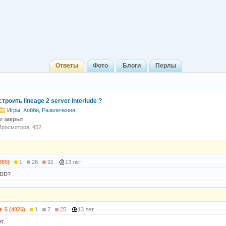
Ответы
Фото
Блоги
Перлы
троить lineage 2 server Interlude ?
Игры, Хобби, Развлечения
 и
закрыт
.
Просмотров: 452
285)
1
28
92
13 лет
DDD?
5 (4076)
1
7
25
13 лет
т.