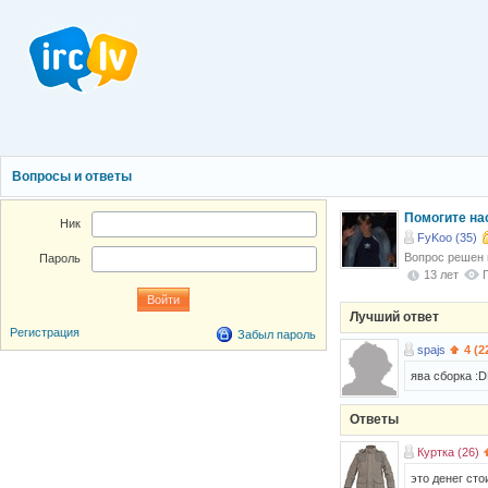
Вопросы и ответы
Помогите нас
Ник
FyKoo (35)
Вопрос решен
Пароль
13 лет
Лучший ответ
Регистрация
Забыл пароль
spajs
4 (2
ява сборка :
Ответы
Куртка (26)
это денег стои