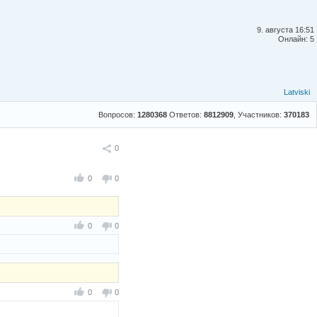
9. августа 16:51
Онлайн: 5
Latviski
Вопросов:
1280368
Ответов:
8812909
, Участников:
370183
Поделиться
0
0
0
0
0
0
0