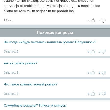
trudno 4to libo skazatj, eto zavisit ot 4eloveka... smozet on
otorvatsja ot problem 4to bi vstretitsja s taboj.... u menja takoe
bilono ne 4em takim serjoznim ne prodolzilosj
19 лет
0
0
Похожие вопросы
Вы когда нибудь пытались написать роман?Получилось?
Ответов:
9
0
0
как написать роман?
Ответов:
3
3
0
Что такое компьютерный роман?
Ответов:
3
6
0
Служебные романы? Плюсы и минусы