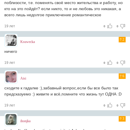
поблизости, т.е. поменять своё место жительства и работу, но
кто на это пойдёт? если никто, то и не любовь это никакая, а
всего лишь недолгое приключение романтическое
19 лет
0
0
2
Ksuwecka
ничего
19 лет
0
0
6
Aisi
сходите к гадалке :),забавный вопрос,если бы все было так
предсказуемо :) живите и всё,помните что жизнь тут ОДНА :D
19 лет
0
0
3
ihonjka