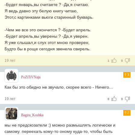
-Будет январь,вы считаете ? -Да,я считаю.
Я ведь давно эту белую книгу читаю,
Этот,с картинками вьюги старинный букварь.
-Чем же все это окончится ? -Будет апрель.
-Будет апрель,вы уверены ? -Да,я уверен.
Я уже слышал,и слух этот мною проверен,
Будто бы в роще сегодня звенела свирель.
19 лет
1
0
3
PoZiTiVNaja
Как бы это обидно не звучало, скорее всего - Ничего...
19 лет
0
0
2
Bagira_Koshka
мы не предскозатели :) можно размышлять логически и
самому. переехать кому-то оному куда-то, чтобы быть