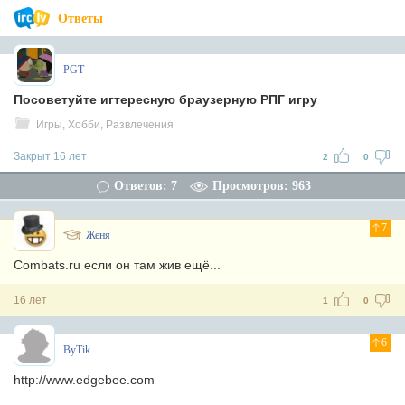
Ответы
PGT
Посоветуйте игтересную браузерную РПГ игру
Игры, Хобби, Развлечения
Закрыт 16 лет
2
0
Ответов: 7
Просмотров: 963
7
Женя
Combats.ru если он там жив ещё...
16 лет
1
0
6
ByTik
http://www.edgebee.com