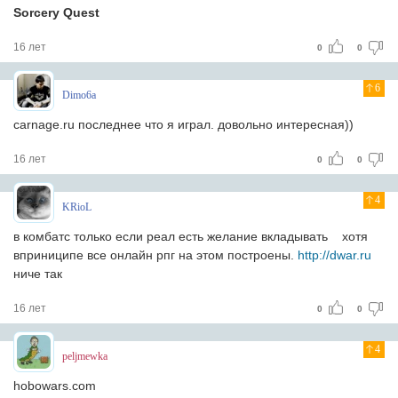
Sorcery Quest
16 лет
0
0
6
Dimo6a
carnage.ru последнее что я играл. довольно интересная))
16 лет
0
0
4
KRioL
в комбатс только если реал есть желание вкладывать
хотя
вприниципе все онлайн рпг на этом построены.
http://dwar.ru
ниче так
16 лет
0
0
4
peljmewka
hobowars.com