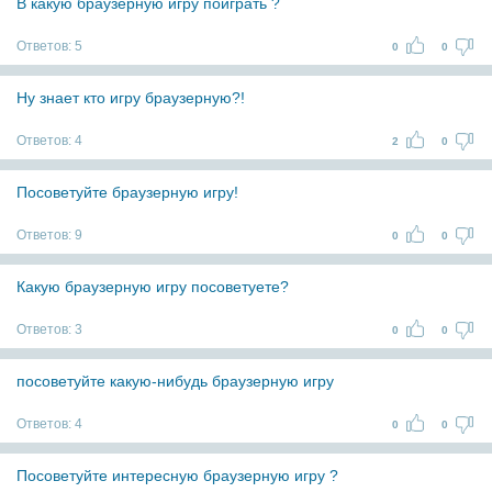
В какую браузерную игру поиграть ?
Ответов:
5
0
0
Ну знает кто игру браузерную?!
Ответов:
4
2
0
Посоветуйте браузерную игру!
Ответов:
9
0
0
Какую браузерную игру посоветуете?
Ответов:
3
0
0
посоветуйте какую-нибудь браузерную игру
Ответов:
4
0
0
Посоветуйте интересную браузерную игру ?