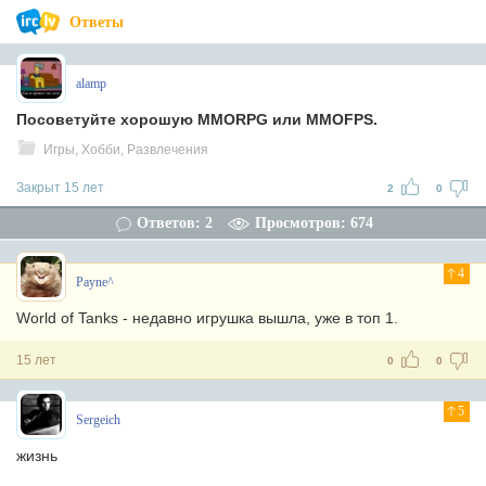
Ответы
alamp
Посоветуйте хорошую MMORPG или MMOFPS.
Игры, Хобби, Развлечения
Закрыт 15 лет
2
0
Ответов: 2
Просмотров: 674
4
Payne^
World of Tanks - недавно игрушка вышла, уже в топ 1.
15 лет
0
0
5
Sergeich
жизнь