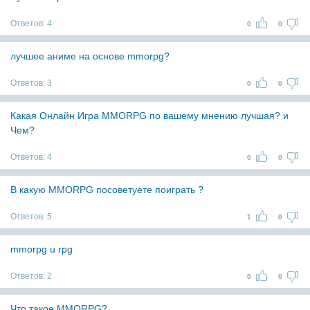
Ответов:
4
0
0
лучшее аниме на основе mmorpg?
Ответов:
3
0
0
Какая Онлайн Игра MMORPG по вашему мнению лучшая? и
Чем?
Ответов:
4
0
0
В какую MMORPG посоветуете поиграть ?
Ответов:
5
1
0
mmorpg u rpg
Ответов:
2
0
0
Что такое MMORPG?