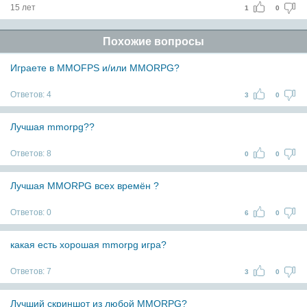
15 лет
1
0
Похожие вопросы
Играете в MMOFPS и/или MMORPG?
Ответов:
4
3
0
Лучшая mmorpg??
Ответов:
8
0
0
Лучшая MMORPG всех времён ?
Ответов:
0
6
0
какая есть хорошая mmorpg игра?
Ответов:
7
3
0
Лучший скриншот из любой MMORPG?