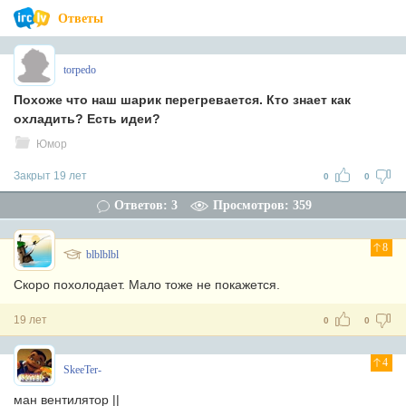
Ответы
torpedo
Похоже что наш шарик перегревается. Кто знает как
охладить? Есть идеи?
Юмор
Закрыт 19 лет
0
0
Ответов: 3
Просмотров: 359
8
blblblbl
Скоро похолодает. Мало тоже не покажется.
19 лет
0
0
4
SkeeTer-
ман вентилятор ||