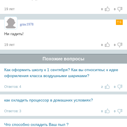
19 лет
0
0
6
grinc1978
Ни гадить!
19 лет
0
0
Похожие вопросы
Как оформить школу к 1 сентября? Как вы относитеьс к идее
оформления класса воздушными шариками?
Ответов:
4
2
0
как охладить процессор в домашних условиях?
Ответов:
3
0
0
Что способно охладить Ваш пыл ?