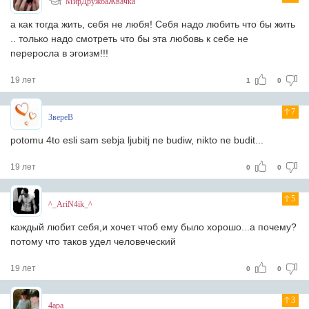
МирДружбаЖвачка
а как тогда жить, себя не любя! Себя надо любить что бы жить
.. только надо смотреть что бы эта любовь к себе не
переросла в эгоизм!!!
19 лет
1
0
7
ЗвереВ
potomu 4to esli sam sebja ljubitj ne budiw, nikto ne budit...
19 лет
0
0
5
^_AriN4ik_^
каждый любит себя,и хочет чтоб ему было хорошо...а почему?
потому что таков удел человеческий
19 лет
0
0
3
4apa