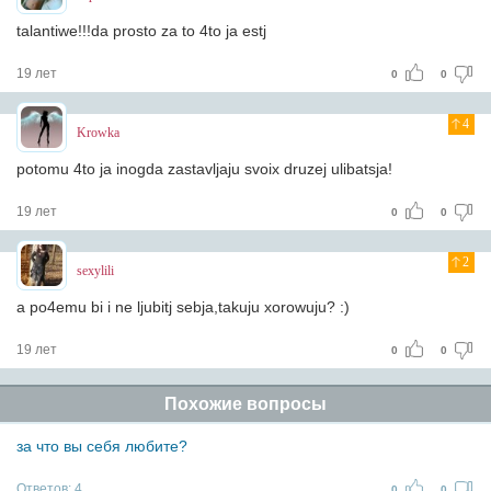
talantiwe!!!da prosto za to 4to ja estj
19 лет
0
0
4
Krowka
potomu 4to ja inogda zastavljaju svoix druzej ulibatsja!
19 лет
0
0
2
sexylili
a po4emu bi i ne ljubitj sebja,takuju xorowuju? :)
19 лет
0
0
Похожие вопросы
за что вы себя любите?
Ответов:
4
0
0