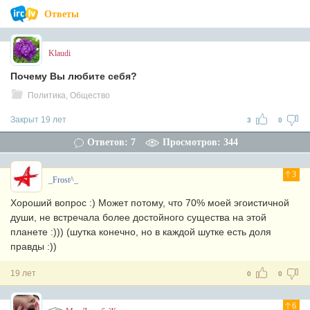
Ответы
Klaudi
Почему Вы любите себя?
Политика, Общество
Закрыт 19 лет
3
0
Ответов: 7
Просмотров: 344
3
_Frost^_
Хороший вопрос :) Может потому, что 70% моей эгоистичной
души, не встречала более достойного существа на этой
планете :))) (шутка конечно, но в каждой шутке есть доля
правды :))
19 лет
0
0
6