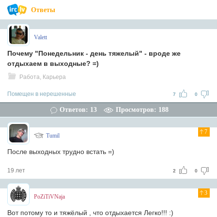
Ответы
Valett
Почему "Понедельник - день тяжелый" - вроде же
отдыхаем в выходные? =)
Работа, Карьера
Помещен в нерешенные
7
0
Ответов: 13
Просмотров: 188
7
Tumil
После выходных трудно встать =)
19 лет
2
0
3
PoZiTiVNaja
Вот потому то и тяжёлый , что отдыхается Легко!!! :)