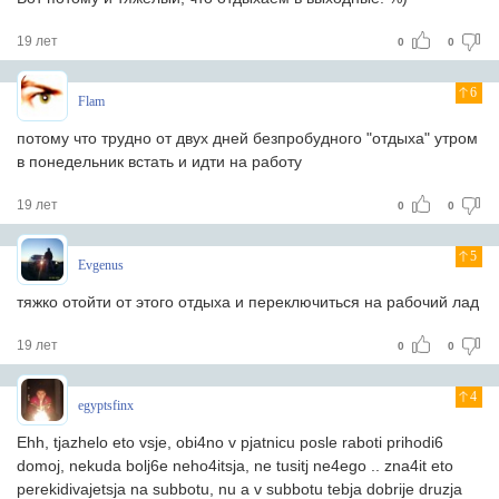
19 лет
0
0
6
Flam
потому что трудно от двух дней безпробудного "отдыха" утром
в понедельник встать и идти на работу
19 лет
0
0
5
Evgenus
тяжко отойти от этого отдыха и переключиться на рабочий лад
19 лет
0
0
4
egyptsfinx
Ehh, tjazhelo eto vsje, obi4no v pjatnicu posle raboti prihodi6
domoj, nekuda bolj6e neho4itsja, ne tusitj ne4ego .. zna4it eto
perekidivajetsja na subbotu, nu a v subbotu tebja dobrije druzja