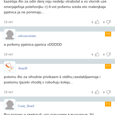
kazetsja 4to za odin denj vsju nedelju otrabotal a vo vtornik uze
smerjaje6sja potehonjku =) A vot po4emu sreda eto malenjkaja
pjatnica ja ne ponimaju...
19 лет
0
0
6
subconscientia
a po4emy pjatnica pjanica xDDDDD
19 лет
0
0
7
ЗвереВ
potomu 4to za vihodnie privikaem k otdihu,rasslabljaemsja i
poetomu tjazelo vhoditj v robo4uju koleju...
19 лет
0
0
3
Goaty_Beard
Вот потому и тяжёлый, что отдыхаем в выходные. %)