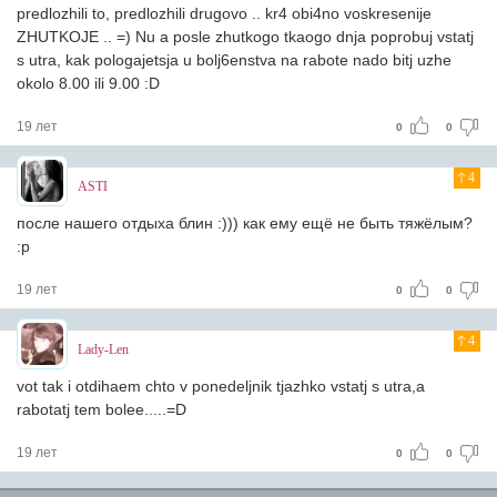
predlozhili to, predlozhili drugovo .. kr4 obi4no voskresenije
ZHUTKOJE .. =) Nu a posle zhutkogo tkaogo dnja poprobuj vstatj
s utra, kak pologajetsja u bolj6enstva na rabote nado bitj uzhe
okolo 8.00 ili 9.00 :D
19 лет
0
0
4
ASTI
после нашего отдыха блин :))) как ему ещё не быть тяжёлым?
:р
19 лет
0
0
4
Lady-Len
vot tak i otdihaem chto v ponedeljnik tjazhko vstatj s utra,a
rabotatj tem bolee.....=D
19 лет
0
0