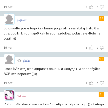
19 лет
1
0
4
juzjka27
potomu4to posle togo kak burno poguljali i rasslabilisj ti sli6i6 s
utra budiljnik i dumaje6 kak bi ego razdolbatj pobistreje 4tobi ne
vopil :)))
19 лет
0
0
8
glazki
..зато КАК отдыхаем)привет печень и желудок..и попробуйте
ВСЁ это пережить))))
19 лет
0
0
6
`Alivka`
Potomu 4to davjat misli o tom 4to je6jo pahatj i pahatj =)) ot etogo