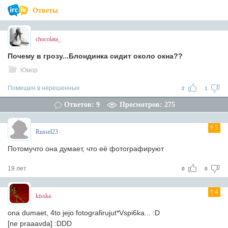
Ответы
chocolata_
Почему в грозу...Блондинка сидит около окна??
Юмор
Помещен в нерешенные
2
1
Ответов: 9
Просмотров: 275
5
Russel23
Потомучто она думает, что её фотографируют
19 лет
0
0
4
kisska
ona dumaet, 4to jejo fotografirujut*Vspi6ka... :D
[ne praaavda] :DDD