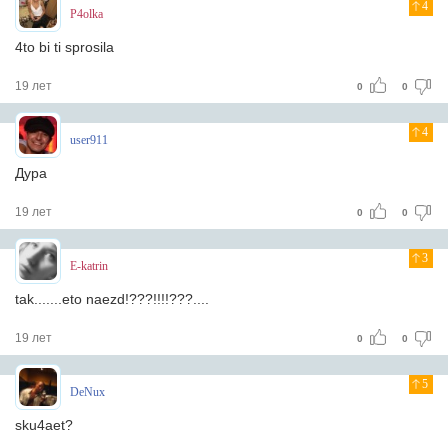
4
P4olka
4to bi ti sprosila
19 лет
0
0
4
user911
Дура
19 лет
0
0
3
E-katrin
tak.......eto naezd!???!!!!???....
19 лет
0
0
5
DeNux
sku4aet?