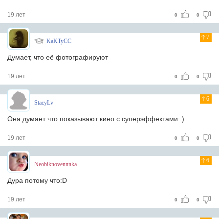
19 лет
0
0
7
KaKTyCC
Думает, что её фотографируют
19 лет
0
0
6
StacyLv
Она думает что показывают кино с суперэффектами: )
19 лет
0
0
6
Neobiknovennnka
Дура потому что:D
19 лет
0
0