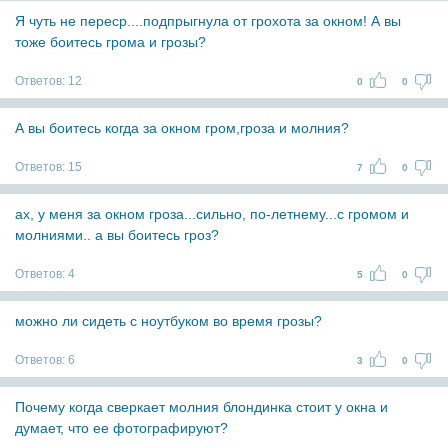
Я чуть не переср....подпрыгнула от грохота за окном! А вы
тоже боитесь грома и грозы?
Ответов:
12
0
0
А вы боитесь когда за окном гром,гроза и молния?
Ответов:
15
7
0
ах, у меня за окном гроза...сильно, по-летнему...с громом и
молниями.. а вы боитесь гроз?
Ответов:
4
5
0
можно ли сидеть с ноутбуком во время грозы?
Ответов:
6
3
0
Почему когда сверкает молния блондинка стоит у окна и
думает, что ее фотографируют?