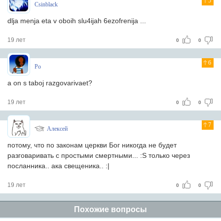
5
Csinblack
dlja menja eta v oboih slu4ijah 6ezofrenija ...
19 лет
0
0
6
Po
a on s taboj razgovarivaet?
19 лет
0
0
7
Алексей
потому, что по законам церкви Бог никогда не будет
разговаривать с простыми смертными... :S только через
посланника.. ака свещеника.. :|
19 лет
0
0
Похожие вопросы