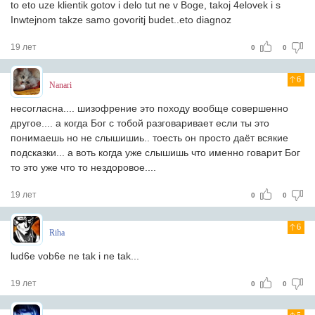
to eto uze klientik gotov i delo tut ne v Boge, takoj 4elovek i s
Inwtejnom takze samo govoritj budet..eto diagnoz
19 лет
0
0
6
Nanari
несогласна.... шизофрение это походу вообще совершенно
другое.... а когда Бог с тобой разговаривает если ты это
понимаешь но не слышишиь.. тоесть он просто даёт всякие
подсказки... а воть когда уже слышишь что именно говарит Бог
то это уже что то нездоровое....
19 лет
0
0
6
Riha
lud6e vob6e ne tak i ne tak...
19 лет
0
0