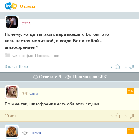
Ответы
CEPA
Почему, когда ты разговариваешь с Богом, это
называется молитвой, а когда Бог с тобой -
шизофренией?
Философия, Непознанное
Закрыт 19 лет
7
3
Ответов: 9
Просмотров: 497
6
vacca
По мне так, шизофрения есть оба этих случая.
19 лет
0
0
7
FighteR