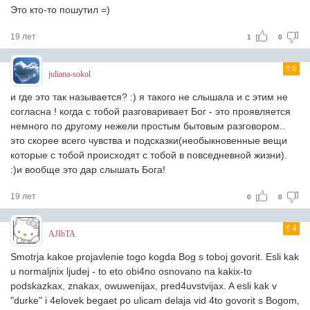
Это кто-то пошутил =)
19 лет
1
0
6
juliana-sokol
и где это так называется? :) я такого не слышала и с этим не
согласна ! когда с тобой разговаривает Бог - это проявляется
немного по другому нежели простым бытовым разговором..
это скорее всего чувства и подсказки(необыкновенные вещи
которые с тобой происходят с тобой в повседневной жизни).
:)и вообще это дар слышать Бога!
19 лет
0
0
4
AJIbTA
Smotrja kakoe projavlenie togo kogda Bog s toboj govorit. Esli kak
u normaljnix ljudej - to eto obi4no osnovano na kakix-to
podskazkax, znakax, owuwenijax, pred4uvstvijax. A esli kak v
"durke" i 4elovek begaet po ulicam delaja vid 4to govorit s Bogom,