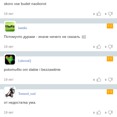
skoro vse budet naoborot
19 лет
0
0
2
kamiks
Потомучто дураки - иначе ничего не сказать :(((
19 лет
0
0
5
LubovniQ
potomu4to oni slabie i bezzawitnie
19 лет
0
0
4
Tortured_soul
от недостатка ума.
19 лет
0
0