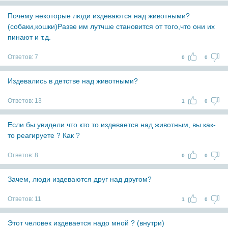
Почему некоторые люди издеваются над животными?
(собаки,кошки)Разве им лутчше становится от того,что они их
пинают и т.д.
Ответов:
7
0
0
Издевались в детстве над животными?
Ответов:
13
1
0
Если бы увидели что кто то издевается над животным, вы как-
то реагируете ? Как ?
Ответов:
8
0
0
Зачем, люди издеваются друг над другом?
Ответов:
11
1
0
Этот человек издевается надо мной ? (внутри)