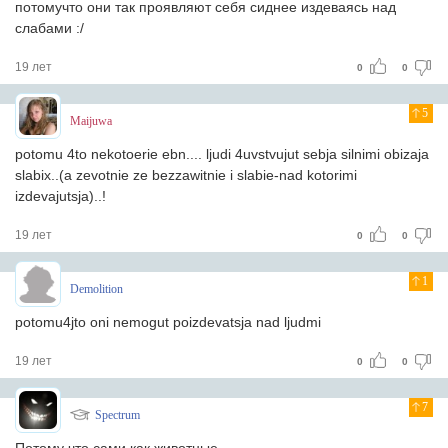
потомучто они так проявляют себя сиднее издеваясь над
слабами :/
19 лет
0
0
5
Maijuwa
potomu 4to nekotoerie ebn.... ljudi 4uvstvujut sebja silnimi obizaja
slabix..(a zevotnie ze bezzawitnie i slabie-nad kotorimi
izdevajutsja)..!
19 лет
0
0
1
Demolition
potomu4jto oni nemogut poizdevatsja nad ljudmi
19 лет
0
0
7
Spectrum