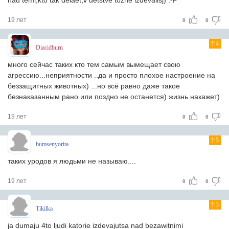
nad temi,kto tak delaet,v detstve tozhe izdevalisj) :-P
19 лет
0
0
4
Diacidburn
много сейчас таких кто тем самым вымещает свою
агрессию...неприятности ..да и просто плохое настроение на
беззащитных животных) ...но всё равно даже такое
безнаказанным рано или поздно не останется) жизнь накажет)
19 лет
0
0
5
bumsenyorita
таких уродов я людьми не называю....
19 лет
0
0
3
Tikilka
ja dumaju 4to ljudi katorie izdevajutsa nad bezawitnimi