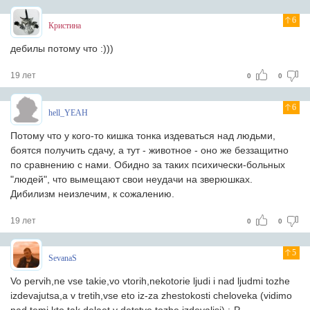
6
Кристина
дебилы потому что :)))
19 лет
0
0
6
hell_YEAH
Потому что у кого-то кишка тонка издеваться над людьми,
боятся получить сдачу, а тут - животное - оно же беззащитно
по сравнению с нами. Обидно за таких психически-больных
"людей", что вымещают свои неудачи на зверюшках.
Дибилизм неизлечим, к сожалению.
19 лет
0
0
5
SevanaS
Vo pervih,ne vse takie,vo vtorih,nekotorie ljudi i nad ljudmi tozhe
izdevajutsa,a v tretih,vse eto iz-za zhestokosti cheloveka (vidimo