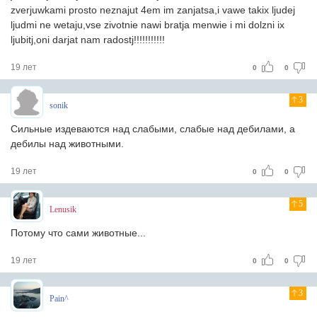
zverjuwkami prosto neznajut 4em im zanjatsa,i vawe takix ljudej
ljudmi ne wetaju,vse zivotnie nawi bratja menwie i mi dolzni ix
ljubitj,oni darjat nam radostj!!!!!!!!!!!
19 лет
0
0
3
sonik
Сильные издеваются над слабыми, слабые над дебилами, а
дебилы над животными.
19 лет
0
0
5
Lenusik
Потому что сами животные...
19 лет
0
0
3
Pain^