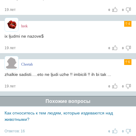
19 лет
0
0
4
hrek
ix ljudmi ne nazove$
19 лет
0
0
6
Cheetah
zhalkie sadisti.....eto ne ljudi uzhe !! imbicili !! ih bi tak ...
19 лет
0
0
Похожие вопросы
Как относитесь к тем людям, которые издеваются над
животными?
Ответов:
16
6
0