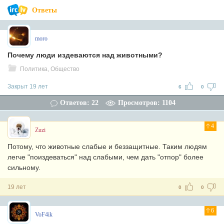
Ответы
moro
Почему люди издеваются над животными?
Политика, Общество
Закрыт 19 лет
6
0
Ответов: 22
Просмотров: 1104
4
Zuzi
Потому, что животные слабые и беззащитные. Таким людям
легче "поиздеваться" над слабыми, чем дать "отпор" более
сильному.
19 лет
0
0
6
VoF4ik