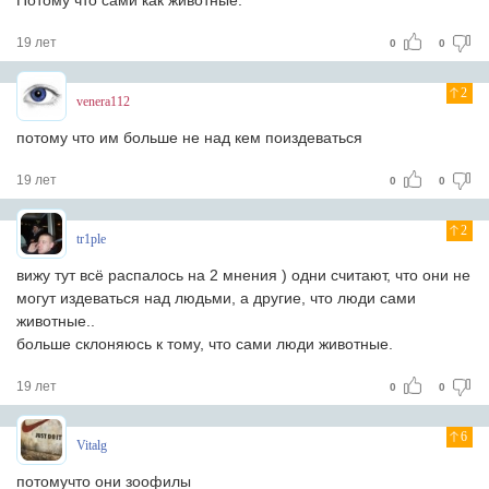
Потому что сами как животные.
19 лет
0
0
2
venera112
потому что им больше не над кем поиздеваться
19 лет
0
0
2
tr1ple
вижу тут всё распалось на 2 мнения ) одни считают, что они не
могут издеваться над людьми, а другие, что люди сами
животные..
больше склоняюсь к тому, что сами люди животные.
19 лет
0
0
6
Vitalg
потомучто они зоофилы