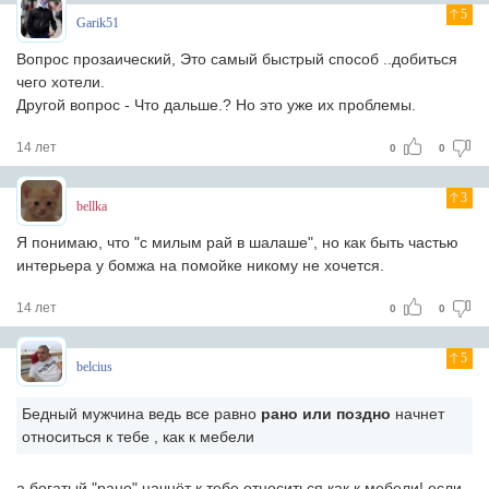
5
Garik51
Вопрос прозаический, Это самый быстрый способ ..добиться
чего хотели.
Другой вопрос - Что дальше.? Но это уже их проблемы.
14 лет
0
0
3
bellka
Я понимаю, что "с милым рай в шалаше", но как быть частью
интерьера у бомжа на помойке никому не хочется.
14 лет
0
0
5
belcius
Бедный мужчина ведь все равно
рано или поздно
начнет
относиться к тебе , как к мебели
а богатый "рано" начнёт к тебе относиться как к мебели! если