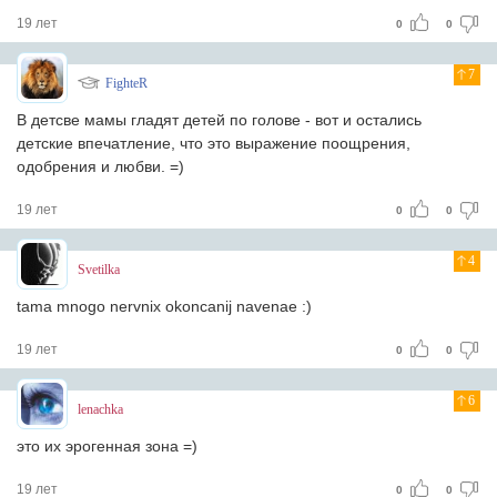
19 лет
0
0
7
FighteR
В детсве мамы гладят детей по голове - вот и остались
детские впечатление, что это выражение поощрения,
одобрения и любви. =)
19 лет
0
0
4
Svetilka
tama mnogo nervnix okoncanij navenae :)
19 лет
0
0
6
lenachka
это их эрогенная зона =)
19 лет
0
0