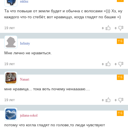
mklnz
Та что повыше от земли будет и обычна с волосами =))) Хз, ну
каждого что-то стебёт, вот нравиццо, когда гладят по башке =)
19 лет
0
0
6
Infinity
Мне лично не нравиться.
19 лет
0
0
6
Nanari
мне нравица... тока воть почему ненааааю....
19 лет
0
0
6
juliana-sokol
потому что когла гладят по голове,то люди чувствуют