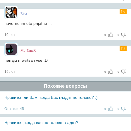
6
Riha
naverno im eto prijatno ..
19 лет
0
0
2
Mc_CmeX
nenaju nravitsa i vse :D
19 лет
0
0
Похожие вопросы
Нравится ли Вам, когда Вас гладят по голове? :)
Ответов:
45
0
0
Нравится, когда вас по голове гладят?