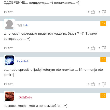
ОДОБРЕНИЕ... поддержку... =) понимание... =)
19 лет
0
0
7
kekc
а почему некоторым нравится когда их бъют ? =)) Такими
рождаюццо ... =)
19 лет
0
0
5
Csinblack
eta nado sprosit' u ljudej kotorym eto nravitsa ... li4no menja eto
besit :)
19 лет
0
0
6
_OvErDoSe_
незнаю, может мозги почесывабтся...=)