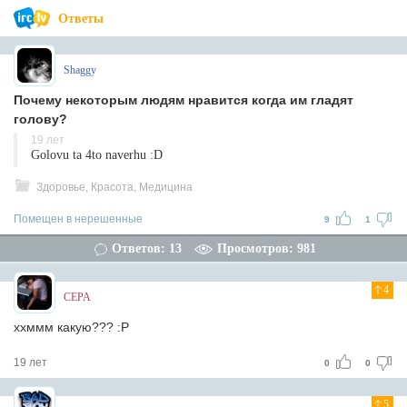
Ответы
Shaggy
Почему некоторым людям нравится когда им гладят
голову?
19 лет
Golovu ta 4to naverhu :D
Здоровье, Красота, Медицина
Помещен в нерешенные
9
1
Ответов: 13
Просмотров: 981
4
CEPA
ххммм какую??? :P
19 лет
0
0
5