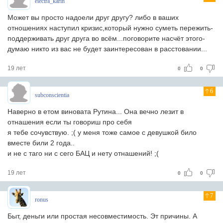
electra_karin
Может вы просто надоели друг другу? либо в ваших
отношениях наступил кризис,который нужно суметь пережить-
поддерживать друг друга во всём...поговорите насчёт этого-
думаю никто из вас не будет заинтересован в расстовании...
19 лет
0
0
6
subconscientia
Наверно в етом виновата Рутина... Она вечно лезит в
отнашения если ты говориш про себя
я тебе сочувствую. ;( у меня тоже самое с девушкой било
вместе били 2 года..
и не с таго ни с сего БАЦ и нету отнашений! ;(
19 лет
0
0
7
ronus
Быт, деньги или простая несовместимость. Эт причины. А