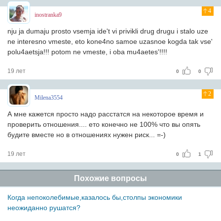
4
inostranka9
nju ja dumaju prosto vsemja ide't vi privikli drug drugu i stalo uze
ne interesno vmeste, eto kone4no samoe uzasnoe kogda tak vse'
polu4aetsja!!! potom ne vmeste, i oba mu4aetes'!!!!
19 лет
0
0
2
Milena3554
А мне кажется просто надо расстатся на некоторое время и
проверить отношения.... ето конечно не 100% что вы опять
будите вместе но в отношениях нужен риск... =-)
19 лет
0
1
Похожие вопросы
Когда непоколебимые,казалось бы,столпы экономики
неожиданно рушатся?