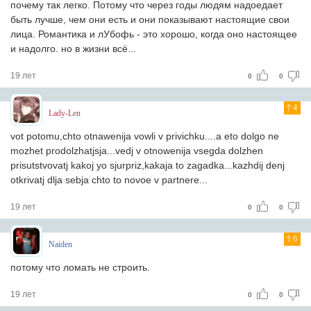
почему так легко. Потому что через годы людям надоедает
быть лучше, чем они есть и они показывают настоящие свои
лица. Романтика и лУбофь - это хорошо, когда оно настоящее
и надолго. но в жизни всё...
19 лет
0
0
4
Lady-Len
vot potomu,chto otnawenija vowli v privichku....a eto dolgo ne
mozhet prodolzhatjsja...vedj v otnowenija vsegda dolzhen
prisutstvovatj kakoj yo sjurpriz,kakaja to zagadka...kazhdij denj
otkrivatj dlja sebja chto to novoe v partnere...
19 лет
0
0
6
Naiden
потому что ломать не строить.
19 лет
0
0