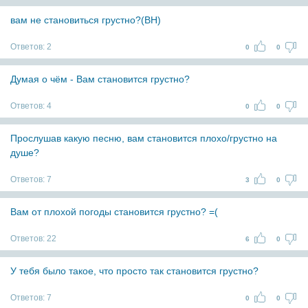
вам не становиться грустно?(ВН)
Ответов:
2
0
0
Думая о чём - Вам становится грустно?
Ответов:
4
0
0
Прослушав какую песню, вам становится плохо/грустно на
душе?
Ответов:
7
3
0
Вам от плохой погоды становится грустно? =(
Ответов:
22
6
0
У тебя было такое, что просто так становится грустно?
Ответов:
7
0
0