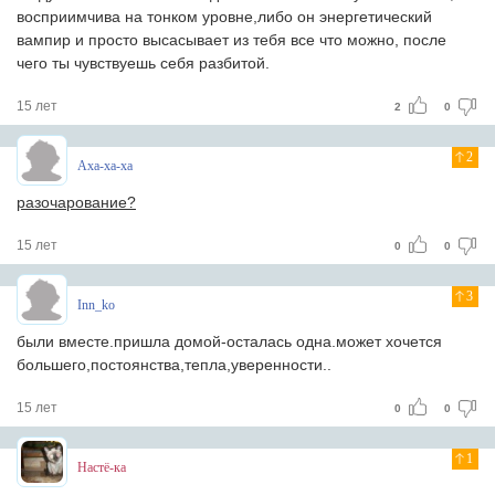
восприимчива на тонком уровне,либо он энергетический
вампир и просто высасывает из тебя все что можно, после
чего ты чувствуешь себя разбитой.
15 лет
2
0
2
Аха-ха-ха
разочарование?
15 лет
0
0
3
Inn_ko
были вместе.пришла домой-осталась одна.может хочется
большего,постоянства,тепла,уверенности..
15 лет
0
0
1
Настё-ка