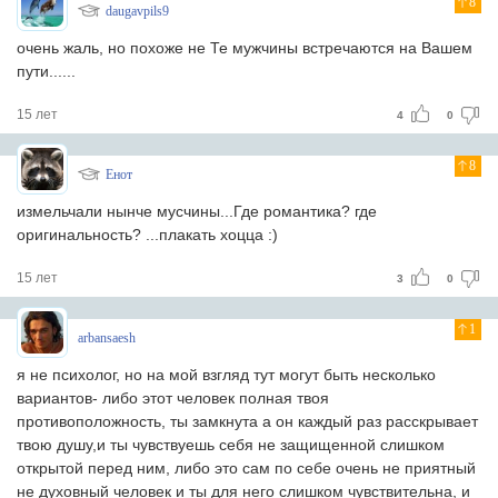
8
daugavpils9
очень жаль, но похоже не Те мужчины встречаются на Вашем
пути......
15 лет
4
0
8
Енот
измельчали нынче мусчины...Где романтика? где
оригинальность? ...плакать хоцца :)
15 лет
3
0
1
arbansaesh
я не психолог, но на мой взгляд тут могут быть несколько
вариантов- либо этот человек полная твоя
противоположность, ты замкнута а он каждый раз расскрывает
твою душу,и ты чувствуешь себя не защищенной слишком
открытой перед ним, либо это сам по себе очень не приятный
не духовный человек и ты для него слишком чувствительна, и