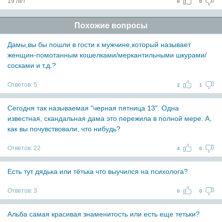
19 лет
0
0
Похожие вопросы
Дамы,вы бы пошли в гости к мужчине,который называет
женщин-помотанным кошелками/меркантильными шкурами/
сосками и т.д.?
Ответов:
5
2
1
Сегодня так называемая "черная пятница 13". Одна
известная, скандальная дама это пережила в полной мере. А,
как вы почувствовали, что нибудь?
Ответов:
22
4
0
Есть тут дядька или тётька что выучился на психолога?
Ответов:
3
0
0
Альба самая красивая знаменитость или есть еще тетьки?