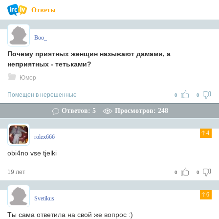
Ответы
Boo_
Почему приятных женщин называют дамами, а
неприятных - тетьками?
Юмор
Помещен в нерешенные
0
0
Ответов: 5
Просмотров: 248
4
rolex666
obi4no vse tjelki
19 лет
0
0
6
Svetikus
Tы сама ответила на свой же вопрос :)