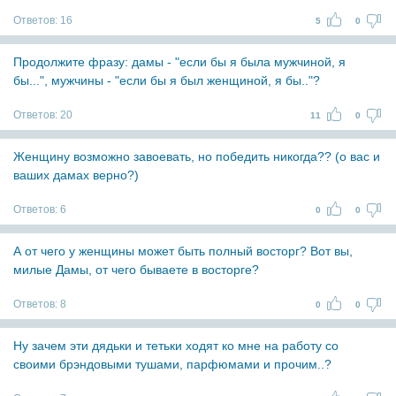
Ответов:
16
5
0
Продолжите фразу: дамы - "если бы я была мужчиной, я
бы...", мужчины - "если бы я был женщиной, я бы.."?
Ответов:
20
11
0
Женщину возможно завоевать, но победить никогда?? (о вас и
ваших дамах верно?)
Ответов:
6
0
0
А от чего у женщины может быть полный восторг? Вот вы,
милые Дамы, от чего бываете в восторге?
Ответов:
8
0
0
Ну зачем эти дядьки и тетьки ходят ко мне на работу со
своими брэндовыми тушами, парфюмами и прочим..?