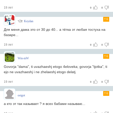
19 лет
0
0
6
Keydan
Для меня дама это от 30 до 40... а тётка эт любая тостуха на
базаре...
19 лет
0
0
6
Wm-mW
Govorja "dama", ti uvazhaeshj etogo 4eloveka; govorja "tjotka", ti
ejo ne uvazhaeshj i ne zhelaeshj etogo delatj.
19 лет
0
0
6
ostgot
а кто эт так называет ? я всех бабами называю...