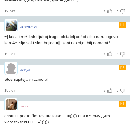
какие-нибудь ядовитые.Другое дело =)
19 лет
0
0
4
^Oxrannik^
=] krisa i mi6 kak i ljuboj trugoj obitatelj xo4et sibe naru logovo
karo4e ziljo vot i slon bojica =]] sloni nexotjat bitj domami !
19 лет
0
0
1
avasyan
Stesnjajutsja v razmerah
19 лет
0
0
1
karica
слоны просто боятся щекотки ....=))))) они к этому дико
чювствительны....=))))))