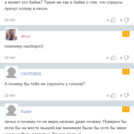
а может это байка? Такая же как и байка о том, что страусы
прячут голову в песок.
19 лет
0
0
6
aliwya
помоему наоборот)
19 лет
0
0
3
CKOTOBOD
А почему бы тебе не спросить у слонов?
19 лет
0
0
6
Kucher
лично я почему-то не верю,незнаю даже почему. Поверил бы
если бы на месте мышей,как минимум были бы хотя бы змеи