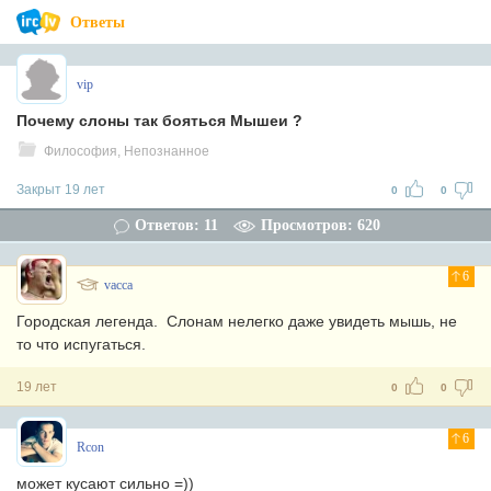
Ответы
vip
Почему слоны так бояться Мышеи ?
Философия, Непознанное
Закрыт 19 лет
0
0
Ответов: 11
Просмотров: 620
6
vacca
Городская легенда. Слонам нелегко даже увидеть мышь, не
то что испугаться.
19 лет
0
0
6
Rcon
может кусают сильно =))