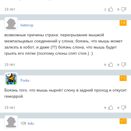
19 лет
1
0
6
buttercup
возможные причины страха: перегрызание мышкой
межпальцевых соединений у слона; боязнь, что мышь может
залезть в хобот; и даже (!!!) боязнь слона, что мышь будет
грызть его пятки (поэтому слоны спят стоя.) :)
19 лет
0
0
3
Pooka
Боязнь того, что мышь нырнёт слону в задний проход и откусит
геморрой.
19 лет
0
0
7
kekc