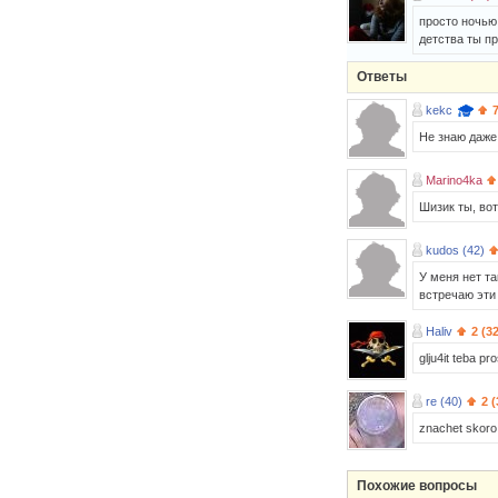
просто ночью
детства ты пр
Ответы
kekc
Не знаю даже 
Marino4ka
Шизик ты, вот
kudos (42)
У меня нет та
встречаю эти
Haliv
2 (3
glju4it teba pr
re (40)
2 (
znachet skoro 
Похожие вопросы