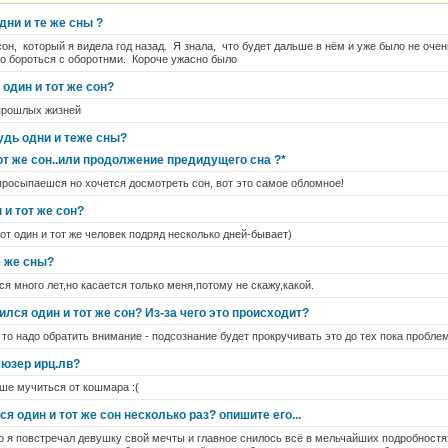
дни и те же сны ?
сон, который я видела год назад. Я знала, что будет дальше в нём и уже было не оче
о бороться с оборотнми. Короче ужасно было
один и тот же сон?
прошлых жизней
удь одни и теже сны?
от же сон..или продолжение предидущего сна ?*
росыпаешся но хочется досмотреть сон, вот это самое обломное!
 и тот же сон?
 вот один и тот же человек подряд несколько дней-бывает)
е же сны?
ся много лет,но касается только меня,потому не скажу,какой.
ился один и тот же сон? Из-за чего это происходит?
 то надо обратить внимание - подсознание будет прокручивать это до тех пока пробле
 юзер ирц.лв?
ьше мучиться от кошмара :(
я один и тот же сон несколько раз? опишите его...
 я повстречал девушку свой мечты и главное снилось всё в мельчайших подробностях,