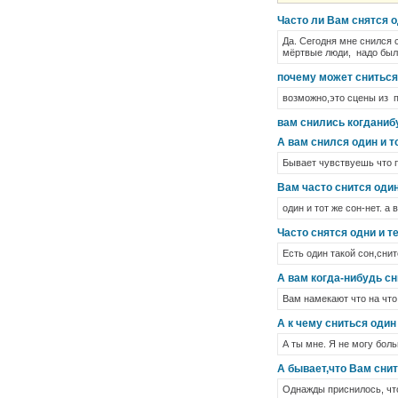
Часто ли Вам снятся о
Да. Сегодня мне снился 
мёртвые люди, надо был
почему может сниться 
возможно,это сцены из 
вам снились когданиб
А вам снился один и т
Бывает чувствуешь что п
Вам часто снится один
один и тот же сон-нет. а
Часто снятся одни и т
Есть один такой сон,снит
А вам когда-нибудь сн
Вам намекают что на что
А к чему сниться один
А ты мне. Я не могу бол
А бывает,что Вам снитс
Однажды приснилось, что