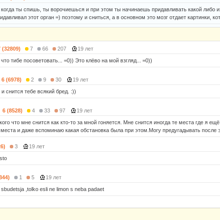
 когда ты спишь, ты ворочиешься и при этом ты начинаешь придавливать какой либо и
идавливал этот орган =) поэтому и сниться, а в основном это мозг отдает картинки, к
7 (32809)
7
66
207
19 лет
что тибе посоветовать... =0)) Это клёво на мой взгляд... =0))
6 (6978)
2
9
30
19 лет
 и снится тебе всякий бред. :))
6 (8528)
4
33
97
19 лет
кого что мне снится как кто-то за мной гоняется. Мне снится иногда те места где я ещ
 места и даже вспоминаю какая обстановка была при этом.Могу предугадывать после 
26)
3
19 лет
osto
344)
1
5
19 лет
sbudetsja ,tolko esli ne limon s neba padaet