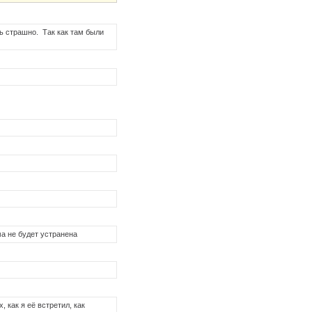
нь страшно. Так как там были
ма не будет устранена
 как я её встретил, как