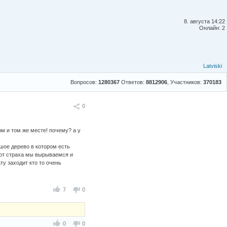
8. августа 14:22
Онлайн: 2
Latviski
Вопросов:
1280367
Ответов:
8812906
, Участников:
370183
Поделиться
0
ом и том же месте! почему? а у
ьшое дерево в котором есть
 от страха мы вырываемся и
ту заходит кто то очень
7
0
0
0