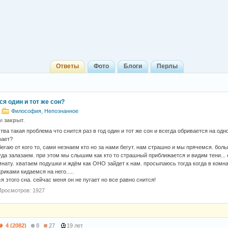
Ответы
Фото
Блоги
Перлы
я один и тот же сон?
Философия, Непознанное
 и
закрыт
.
тва такая проблема что снится раз в год один и тот же сон и всегда обривается на одн
вает?
бегаю от кого то, сами незнаем кто но за нами бегут. нам страшно и мы прячемся. бол
уда залазаем. при этом мы слышим как кто то страшный приближается и видим тени...
мнату. хватаем подушки и ждём как ОНО зайдет к нам. просыпаюсь тогда когда в комна
риками кидаемся на него.....
 этого сна. сейчас меня он не пугает но все равно снится!
Просмотров: 1927
4 (2082)
8
27
19 лет