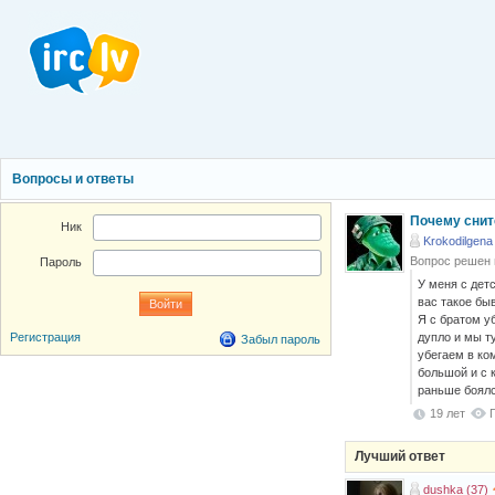
Вопросы и ответы
Почему снитс
Ник
Krokodilgena
Вопрос решен
Пароль
У меня с детс
вас такое бы
Я с братом у
дупло и мы т
Регистрация
Забыл пароль
убегаем в ко
большой и с к
раньше боялся
19 лет
Лучший ответ
dushka (37)