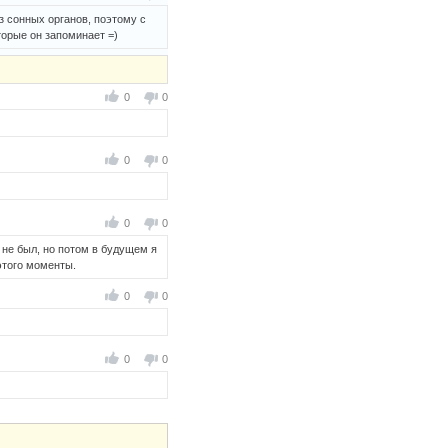
з сонных органов, поэтому с
оторые он запоминает =)
0
0
0
0
0
0
ё не был, но потом в будущем я
этого моменты.
0
0
0
0