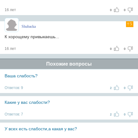
16 лет
0
0
5
Shubacka
К хорощему привыкаешь...
16 лет
0
0
Похожие вопросы
Ваша слабость?
Ответов:
9
2
0
Какие у вас слабости?
Ответов:
7
2
0
У всех есть слабости,а какая у вас?