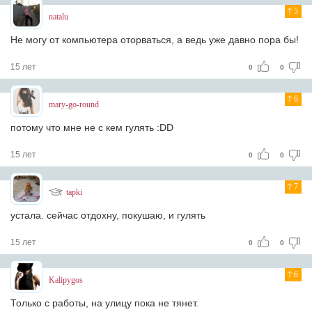
5
natalu
Не могу от компьютера оторваться, а ведь уже давно пора бы!
15 лет
0
0
6
mary-go-round
потому что мне не с кем гулять :DD
15 лет
0
0
7
tapki
устала. сейчас отдохну, покушаю, и гулять
15 лет
0
0
6
Kalipygos
Только с работы, на улицу пока не тянет.