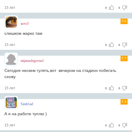
15 лет
0
0
6
котэ3
слишком жарко там
15 лет
0
0
5
tatjanaolegovna1
Сегодня нескем гулять,вот вечером на стадион побегать
схожу
15 лет
0
0
4
Simb1ad
А я на работе туплю )
15 лет
0
0