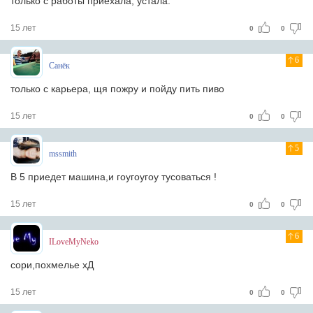
только с работы приехала, устала.
15 лет
0
0
6
Санёк
только с карьера, щя пожру и пойду пить пиво
15 лет
0
0
5
mssmith
В 5 приедет машина,и гоугоугоу тусоваться !
15 лет
0
0
6
ILoveMyNeko
сори,похмелье хД
15 лет
0
0