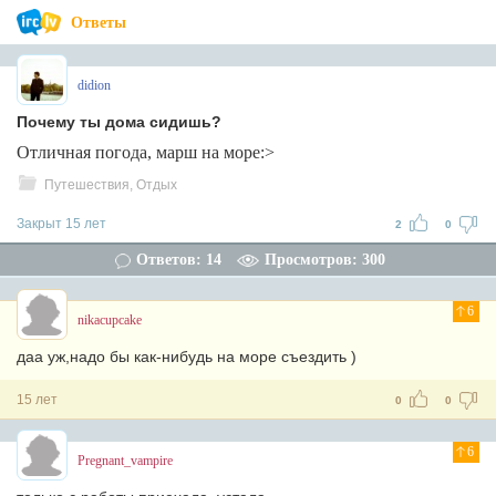
Ответы
didion
Почему ты дома сидишь?
Отличная погода, марш на море:>
Путешествия, Отдых
Закрыт 15 лет
2
0
Ответов: 14
Просмотров: 300
6
nikacupcake
даа уж,надо бы как-нибудь на море съездить )
15 лет
0
0
6
Pregnant_vampire