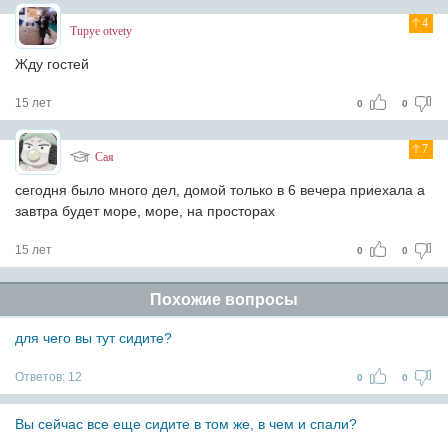
4
Tupye otvety
Жду гостей
15 лет
0
0
7
Сая
сегодня было много дел, домой только в 6 вечера приехала
а
завтра будет море, море, на просторах
15 лет
0
0
Похожие вопросы
для чего вы тут сидите?
Ответов:
12
0
0
Вы сейчас все еще сидите в том же, в чем и спали?