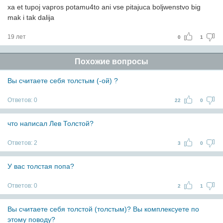
xa et tupoj vapros potamu4to ani vse pitajuca boljwenstvo big
mak i tak dalija
19 лет
0
1
Похожие вопросы
Вы считаете себя толстым (-ой) ?
Ответов:
0
22
0
что написал Лев Толстой?
Ответов:
2
3
0
У вас толстая попа?
Ответов:
0
2
1
Вы считаете себя толстой (толстым)? Вы комплексуете по
этому поводу?