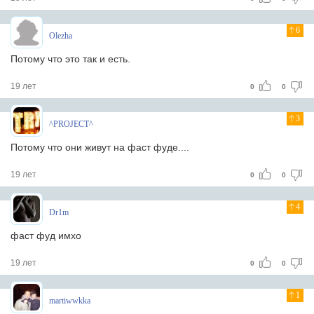
6
Olezha
Потому что это так и есть.
19 лет
0
0
3
^PROJECT^
Потому что они живут на фаст фуде....
19 лет
0
0
4
Dr1m
фаст фуд имхо
19 лет
0
0
1
martiwwkka