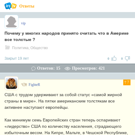
Ответы
vip
Почему у многих народов принято считать что в Америке
все толстые ?
Политика, Общество
Закрыт 19 лет
0
0
Ответов: 15
Просмотров: 421
7
FighteR
США с трудом удерживают за собой статус «самой жирной
страны в мире». На пятки американским толстякам все
активнее наступают европейцы.
Как минимум семь Европейских стран теперь оспаривают
«лидерство» США по количеству населения, страдающего
избыточным весом. На Кипре, Мальте, в Чешской Республике,