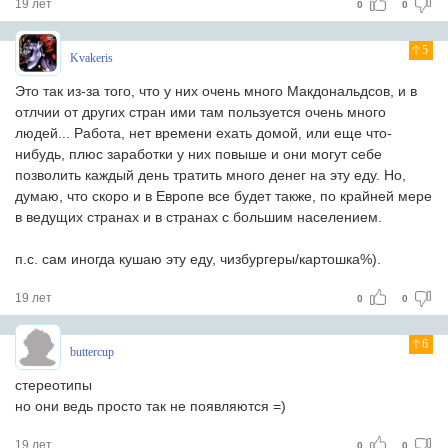
19 лет
0
0
5
Kvakeris
Это так из-за того, что у них очень много Макдональдсов, и в
отлчии от других стран ими там пользуется очень много
людей... Работа, нет времени ехать домой, или еще что-
нибудь, плюс заработки у них повыше и они могут себе
позволить каждый день тратить много денег на эту еду. Но,
думаю, что скоро и в Европе все будет также, по крайней мере
в ведущих странах и в странах с большим населением.
п.с. сам иногда кушаю эту еду, чизбургеры/картошка%).
19 лет
0
0
6
buttercup
стереотипы
но они ведь просто так не появляются =)
19 лет
0
0