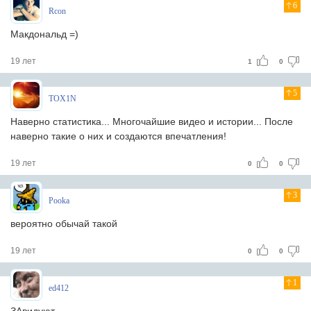
6
Rcon
Макдональд =)
19 лет
1
0
5
TOX1N
Наверно статистика... Многочайшие видео и истории... После
наверно такие о них и создаются впечатления!
19 лет
0
0
3
Pooka
вероятно обычай такой
19 лет
0
0
1
ed412