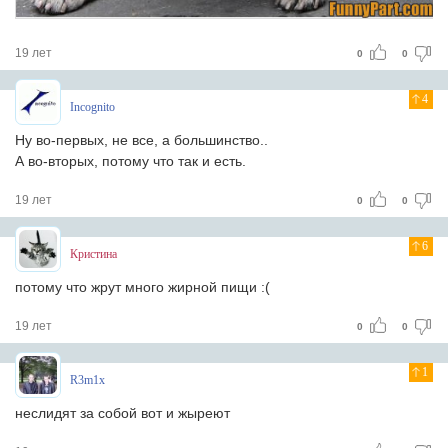
19 лет
0
0
4
Incognito
Ну во-первых, не все, а большинство..
А во-вторых, потому что так и есть.
19 лет
0
0
6
Кристина
потому что жрут много жирной пищи :(
19 лет
0
0
1
R3m1x
неслидят за собой вот и жыреют