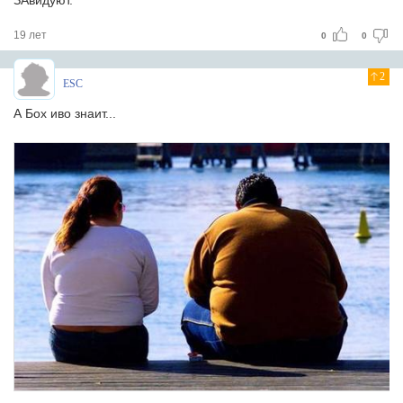
ЗАвидуют.
19 лет
0
0
2
ESC
А Бох иво знаит...