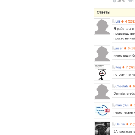
19 лет
Ответы
Lilit
4 (232
Я работала в
производстве
просто не найд
juser
6 (5
инвестиции б
Кед
7 (32
потому что л
Cheetah
6
Dumaju, sredst
man (39)
переспектив н
Del`fin
2 (
JA saglasus s 