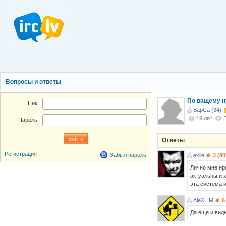
Вопросы и ответы
По ващему н
Ник
BapCa (34)
19 лет
Пароль
Ответы
Регистрация
Забыл пароль
exile
3 (80
Лично мне нр
актуальны и х
эта система 
AleX_IM
6
Да еще и видно