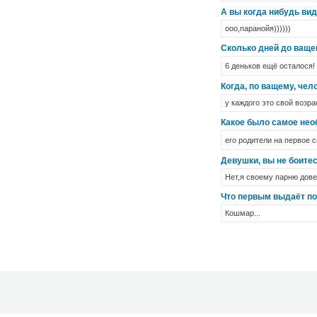
А вы когда нибудь вид
ооо,паранойя))))))
Сколько дней до ваще
6 деньков ещё осталося
Когда, по ващему, че
у каждого это свой возра
Какое было самое нео
его родители на первое
Девушки, вы не боитес
Нет,я своему парню дове
Что первым выдаёт пои
Кошмар...