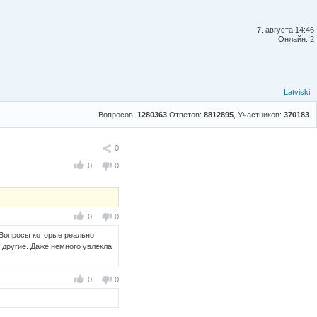
7. августа 14:46
Онлайн: 2
Latviski
Вопросов:
1280363
Ответов:
8812895
, Участников:
370183
Поделиться
0
0
0
0
0
 Вопросы которые реально
 другие. Даже немного увлекла
0
0