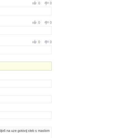
0
0
0
0
0
0
adjo6 na uze gotovij xleb s maslom