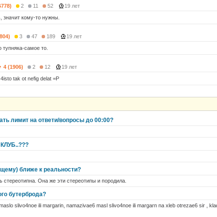
6778)
2
11
52
19 лет
, значит кому-то нужны.
7804)
3
47
189
19 лет
о тупняка-самое то.
4 (1906)
2
12
19 лет
 4isto tak ot nefig delat =P
ать лимит на ответи/вопросы до 00:00?
 КЛУБ..???
ащему) ближе к реальности?
 стереотипна. Она же эти стереотипы и породила.
го бутерброда?
maslo slivo4noe ili margarin, namazivae6 masl slivo4noe ili margarn na xleb otrezae6 sir , kl