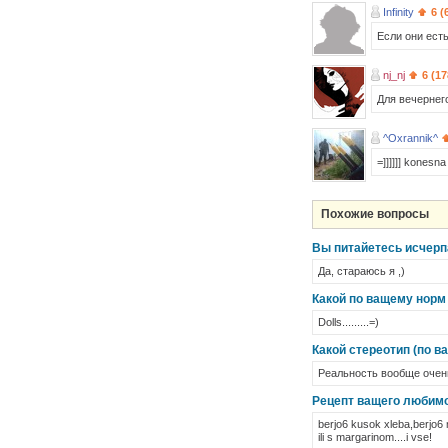
Infinity
6 (
Если они есть
nj_nj
6 (1
Для вечернег
^Oxrannik^
=]]]]]] konesna
Похожие вопросы
Вы питайетесь исчерп
Да, стараюсь я ,)
Какой по ващему норм
Dolls.........=)
Какой стереотип (по в
Реальность вообще очень
Рецепт ващего любимо
berjo6 kusok xleba,berjo6 
ili s margarinom....i vse!