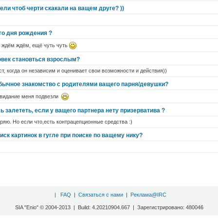
ели чтоб черти скакали на ващем друге? ))
го дня рождения ?
! ждём ждём, ещё чуть чуть
ловек становться взрослым?
ст, когда он независим и оценивает свои возможности и действия))
бычное знакомство с родителями ващего парня/девушки?
 свидание меня подвезли
ь залететь, если у ващего партнера нету призерватива ?
ряю. Но если что,есть контрацепционные средства :)
ск картинок в гугле при поиске по ващему нику?
|
FAQ
|
Связаться с нами
|
Реклама@IRC
SIA "Enio" © 2004-2013 | Build: 4.20210904.667 | Зарегистрировано: 480046