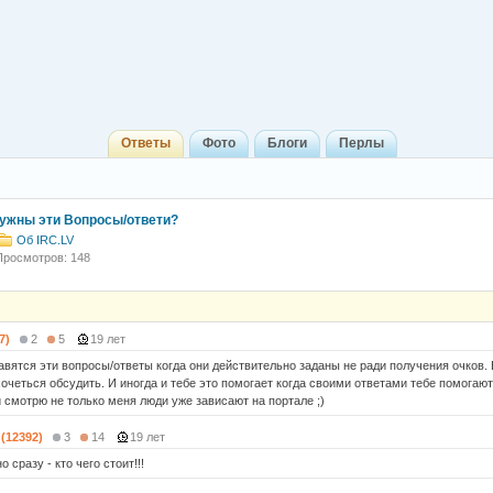
Ответы
Фото
Блоги
Перлы
ужны эти Вопросы/ответи?
Об IRC.LV
Просмотров: 148
7)
2
5
19 лет
авятся эти вопросы/ответы когда они действительно заданы не ради получения очков.
очеться обсудить. И иногда и тебе это помогает когда своими ответами тебе помогают
и смотрю не только меня люди уже зависают на портале ;)
 (12392)
3
14
19 лет
 сразу - кто чего стоит!!!