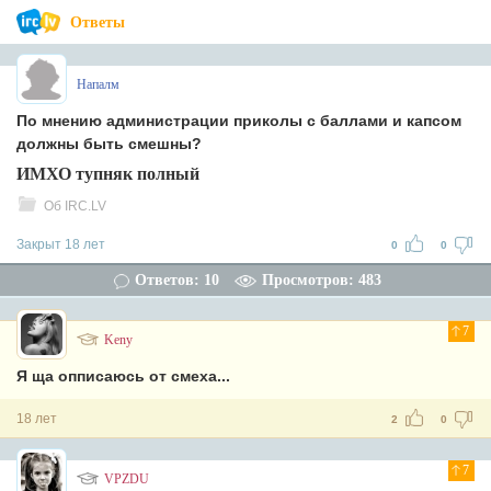
Ответы
Напалм
По мнению администрации приколы с баллами и капсом
должны быть смешны?
ИМХО тупняк полный
Об IRC.LV
Закрыт 18 лет
0
0
Ответов: 10
Просмотров: 483
7
Keny
Я ща опписаюсь от смеха...
18 лет
2
0
7
VPZDU