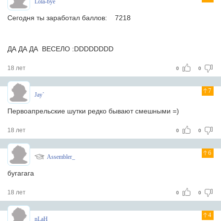
Lola-bye
Сегодня ты заработал баллов: 7218
ДА ДА ДА ВЕСЕЛО :DDDDDDDD
18 лет
0
0
7
Jay`
Первоапрельские шутки редко бывают смешными =)
18 лет
0
0
6
Assembler_
бугагага
18 лет
0
0
4
nLaH