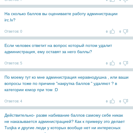
На сколько баллов вы оцениваете работу администрации
irc.lv?
Ответов:
0
0
0
Если человек ответит на вопрос который потом удалит
администрация, ему оставят за него баллы?
Ответов:
5
0
0
По моему тут ко мне администрация неравнодушна , или ваши
вопросы тоже по причине "накрутка баллов " удаляют ? в
категории юмор при том :D
Ответов:
4
0
0
Действительно- разве набивание баллов самому себе никак
не наказывается администрацией? Как к примеру это делает
Tusjka и другие люди у которых вообще нет ни интересных