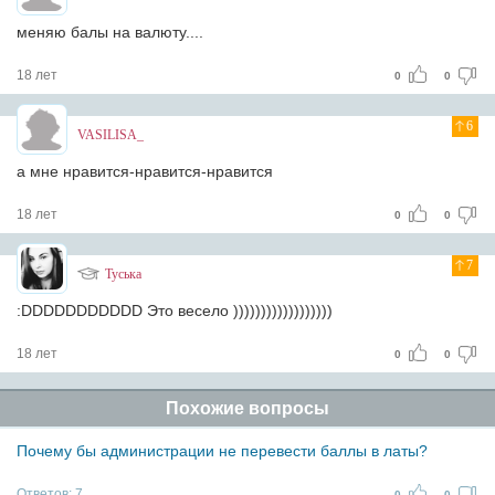
меняю балы на валюту....
18 лет
0
0
6
VASILISA_
а мне нравится-нравится-нравится
18 лет
0
0
7
Туська
:DDDDDDDDDDD Это весело ))))))))))))))))))
18 лет
0
0
Похожие вопросы
Почему бы администрации не перевести баллы в латы?
Ответов:
7
0
0