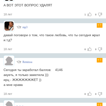
А ВОТ ЭТОТ ВОПРОС УДАЛЯТ
18 лет
1
0
7
mp3
давай поговори о том, что такое любовь, что ты сегодня жрал
и.т.д?
18 лет
0
0
7
Remixsa
Сегодня ты заработал баллов: 4146
акуеть, я только заметила )))
ирц - ЖЖЖЖЖЖЖЕТ ))
а мне нрава
18 лет
0
0
4