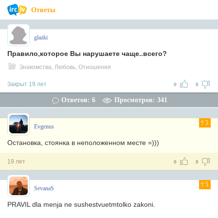
Ответы
glazki
Правило,которое Вы нарушаете чаще..всего?
Знакомства, Любовь, Отношения
Закрыт 19 лет
0
0
Ответов: 6
Просмотров: 341
5
Evgenus
Остановка, стоянка в неположенном месте =)))
19 лет
0
0
5
SevanaS
PRAVIL dla menja ne sushestvuetmtolko zakoni.