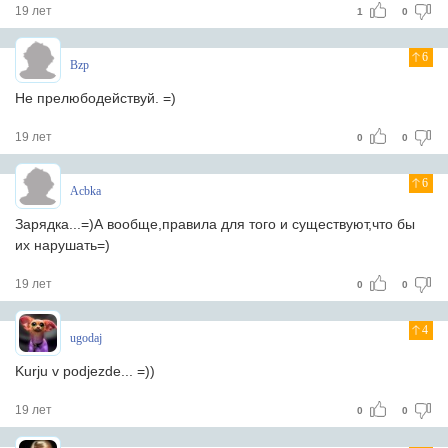
19 лет
1
0
6
Bzp
Не прелюбодействуй. =)
19 лет
0
0
6
Acbka
Зарядка...=)А вообще,правила для того и существуют,что бы
их нарушать=)
19 лет
0
0
4
ugodaj
Kurju v podjezde... =))
19 лет
0
0