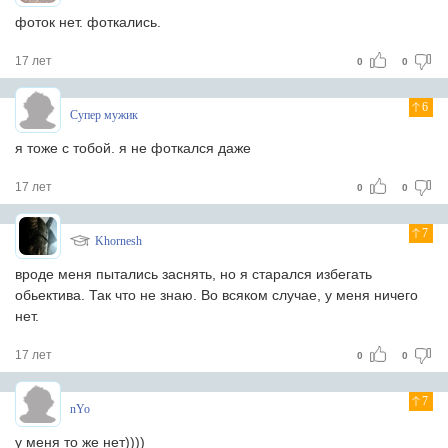
фоток нет. фоткались.
17 лет
0
0
6
Супер мужик
я тоже с тобой. я не фоткался даже
17 лет
0
0
7
Khornesh
вроде меня пытались заснять, но я старался избегать
обьектива. Так что не знаю. Во всяком случае, у меня ничего
нет.
17 лет
0
0
7
nYo
у меня то же нет))))