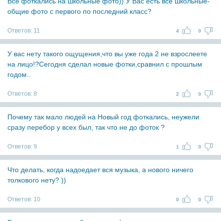
Все фоткались на школьные фото)) У Вас есть все школьные-
общие фото с первого по последний класс?
Ответов:
11
4
0
У вас нету такого ощущения,что вы уже года 2 не взрослеете
на лицо!?Сегодня сделал новые фотки,сравнил с прошлым
годом..
Ответов:
8
2
0
Почему так мало людей на Новый год фоткались, неужели
сразу перебор у всех был, так что не до фоток ?
Ответов:
9
1
0
Что делать, когда надоедает вся музыка, а нового ничего
толкового нету? ))
Ответов:
10
0
0