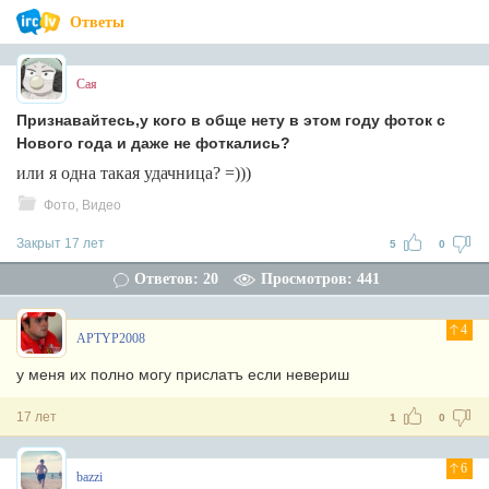
Ответы
Сая
Признавайтесь,у кого в обще нету в этом году фоток с
Нового года и даже не фоткались?
или я одна такая удачница? =)))
Фото, Видео
Закрыт 17 лет
5
0
Ответов: 20
Просмотров: 441
4
APTYP2008
у меня их полно могу прислатъ если невериш
17 лет
1
0
6
bazzi