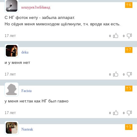
6
кешуревЗзеБйавад
С НГ фоток нету - забыла аппарат.
Но сёдня меня мимоходом щёлкнули, т.ч. вроде как есть.
17 лет
0
0
7
deku
и у меня нет
17 лет
0
0
5
Facista
у меня нет.так как НГ был гавно
17 лет
0
0
5
Nasteak