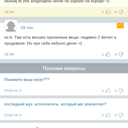
ska4atj te zhe areginaljnie versie ne zaplativ ne kopejki! =)
19 лет
1
0
7
kekc
ss.lv. Там есть весьма приличные вещи. недавно 2 denon`а
продовали. Но при себе небыло денег =(
19 лет
1
0
Похожие вопросы
Покажите вашу музу???
Ответов:
9
0
0
последний муз. исполнитель, который вас впечатлил?
Ответов:
9
0
0