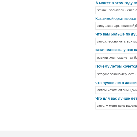
А может в этом году п
эт как...засыпали - снег,
Как зимой организоват
ливу аквапарк ,солярий,б
Что вам больше по душ
лето,стессно.кататься м
какая машинка у вас на
извини ,мы пока не так 
Почему летом хочется
это уже закономерность.
что лучше лето или з
летом хочеться зимы,зим
Что для вас лучше ле
лето, у меня день варень