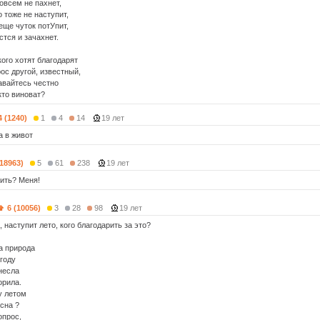
овсем не пахнет,
о тоже не наступит,
еще чуток потУпит,
стся и зачахнет.
кого хотят благодарят
ос другой, известный,
навайтесь честно
кто виноват?
4 (1240)
1
4
14
19 лет
а в живот
(18963)
5
61
238
19 лет
рить? Меня!
6 (10056)
3
28
98
19 лет
 наступит лето, кого благодарить за это?
а природа
огоду
несла
орила.
у летом
есна ?
опрос,