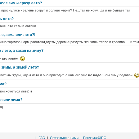
осле зимы сразу лето?
 а проснулись - зелень вокруг и солнце жарит? Не...так не хочу...да и не бывает так
ь лето?
аня -это если в латвии
е, зима или лето?!
ожно,тормоза норм работают,одеты деревья,раздеты женчины,тепло и красиво......и те
 лето, а какая на зиму?
богато живём
 зимы, а зимой лето?
 вот мы ждем, ждем лета и оно приходит, а нам его уже
не надо!
нам зиму подавай!
има?
ой хочеться лета)))
то или зима?
я)
|
FAQ
|
Связаться с нами
|
Реклама@IRC