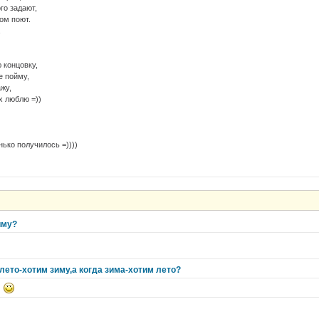
го задают,
ом поют.
 концовку,
е пойму,
жу,
х люблю =))
нько получилось =))))
иму?
 лето-хотим зиму,а когда зима-хотим лето?
о