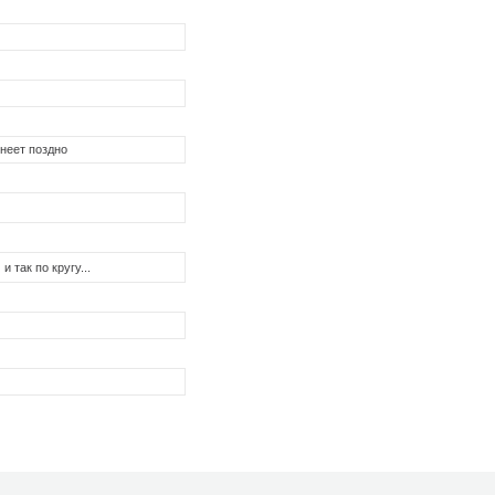
мнеет поздно
и так по кругу...