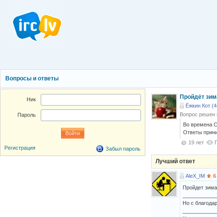
Вопросы и ответы
Пройдёт зима
Ник
Ёжкин Кот (4
Вопрос решен
Пароль
Во времена С
Ответы прин
19 лет
Регистрация
Забыл пароль
Лучший ответ
AleX_IM
6
Пройдет зима
____________
Но с благода
____________