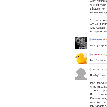
А раз зимой с
то значит лет
и йошкин кот 
но все же сда
За это пусть 
А у меня вопр
А ну ка приз
Что делать и 
neekeeta
поцелуй дров
utk-am
6 
Кого благода
Kucher (37)
Пройдёт зима,
Мать-матушк
Ответит за п
За то что при
И то что натв
Сменила зим
А где тогда в
МЫ задаём в