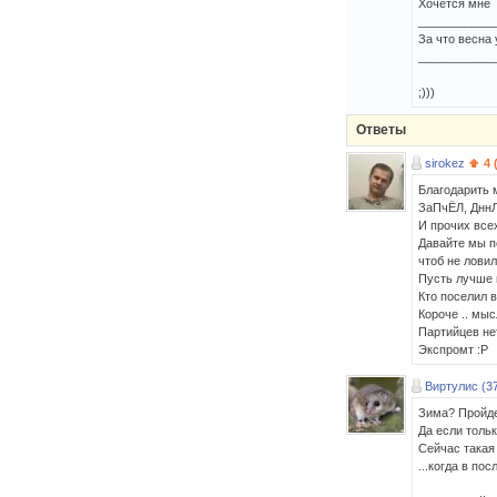
Хочется мне
____________
За что весна 
____________
;)))
Ответы
sirokez
4 
Благодарить
ЗаПчЁЛ, Днн
И прочих все
Давайте мы 
чтоб не ловил
Пусть лучше 
Кто поселил в
Короче .. мыс
Партийцев нет
Экспромт :Р
Виртулис (3
Зима? Пройд
Да если толь
Сейчас такая 
...когда в по