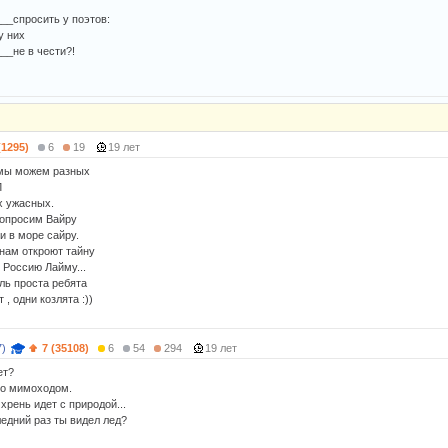
__спросить у поэтов:
у них
__не в чести?!
(1295)
6
19
19 лет
 мы можем разных
Л
х ужасных.
попросим Вайру
и в море сайру.
нам откроют тайну
 Россию Лайму...
ль проста ребята
 , одни козлята :))
7)
7 (35108)
6
54
294
19 лет
ет?
ко мимоходом.
хрень идет с природой...
следний раз ты видел лед?