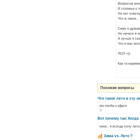
Вопросов мно
И соловьи о т
Но нет ответа
Что ж такое...
Сижу и думаю
Но ничего я н
А лучше я ска
Что я вас все
ЛОЛ =))
Как то коряве
Похожие вопросы
Что такое лето в эту з
eto me4ta o pljaze
:)
Вот почему так: Когда
неее.. я всегда хочу лет
Зима vs. Лето ?