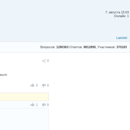
7. августа 15:03
Онлайн: 1
Latviski
Вопросов:
1280363
Ответов:
8812895
, Участников:
370183
Поделиться
0
шься.
5
0
1
0