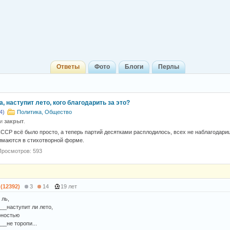
Ответы
Фото
Блоги
Перлы
, наступит лето, кого благодарить за это?
4)
Политика, Общество
 и
закрыт
.
ССР всё было просто, а теперь партий десятками расплодилось, всех не наблагодари
имаются в стихотворной форме.
Просмотров: 593
 (12392)
3
14
19 лет
 ль,
__наступит ли лето,
рностью
__не торопи...