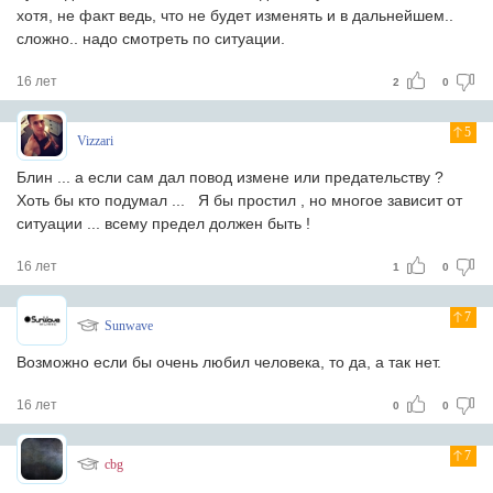
хотя, не факт ведь, что не будет изменять и в дальнейшем..
сложно.. надо смотреть по ситуации.
16 лет
2
0
5
Vizzari
Блин ... а если сам дал повод измене или предательству ?
Хоть бы кто подумал ...
Я бы простил , но многое зависит от
ситуации ... всему предел должен быть !
16 лет
1
0
7
Sunwave
Возможно если бы очень любил человека, то да, а так нет.
16 лет
0
0
7
cbg