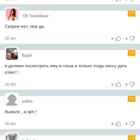
7
Serdcebienie
Скорее нет, чем да.
16 лет
0
0
6
Вадяй
я должен посмотреть ему в глаза и только тогда смогу дать
ответ !
16 лет
0
0
6
antiban
бывало , а зря !
16 лет
0
0
4