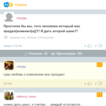
Ответы
Dzhuljka
Простили бы вы, того человека который вас
предал(изменил(а))?! И дать второй шанс?!
Знакомства, Любовь, Отношения
Закрыт 16 лет
0
0
Ответов: 18
Просмотров: 591
5
simpago
сука любовь к сожалению все прощает
16 лет
2
0
3
malinoviy_lemon
нужно дать шанс, я считаю ... каждый оступается..