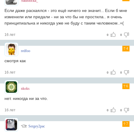
Sadistocka_
Если даже раскаялся - это ещё ничего не значит... Если б мне
изменили или предали - ни за что бы не простила.. я очень
принципиальна и никогда уже не буду с таким человеком..=(
16 лет
0
0
4
redfoo
смотря как
16 лет
0
0
6
nkoks
нет. никогда ни за что.
16 лет
0
0
7
Sergey2pac