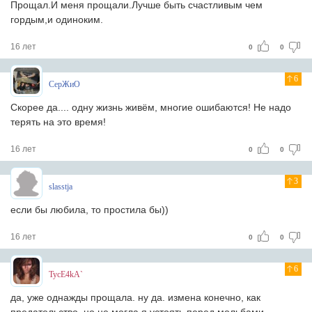
Прощал.И меня прощали.Лучше быть счастливым чем
гордым,и одиноким.
16 лет
0
0
6
СерЖиО
Скорее да.... одну жизнь живём, многие ошибаются! Не надо
терять на это время!
16 лет
0
0
3
slasstja
если бы любила, то простила бы))
16 лет
0
0
6
TycE4kA`
да, уже однажды прощала. ну да. измена конечно, как