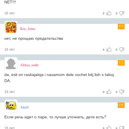
NET!!!
16 лет
0
0
5
Roy_Jones
нет, не прощаю предательства
16 лет
0
0
2
Aleksa_smile
da, esli on raskajalsja i nasamom dele xochet bitj lish s taboj..
DA.
16 лет
0
0
6
Alex9
Если речь идет о паре, то лучше уточнить, дети есть?
16 лет
0
0