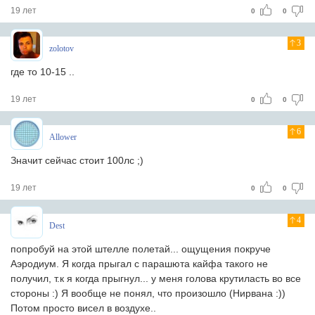
19 лет
0
0
3
zolotov
где то 10-15 ..
19 лет
0
0
6
Allower
Значит сейчас стоит 100лс ;)
19 лет
0
0
4
Dest
попробуй на этой штелле полетай... ощущения покруче
Аэродиум. Я когда прыгал с парашюта кайфа такого не
получил, т.к я когда прыгнул... у меня голова крутиласть во все
стороны :) Я вообще не понял, что произошло (Нирвана :))
Потом просто висел в воздухе..