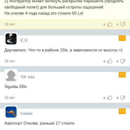
2) Инструктор может затянуть раскрытие парашюта (продлить
свободный полет) для большей остроты ощущений.
На спилве 4 года назад это стоило 50 Ls/
19 лет
0
0
2
|Z_S|
Даугавпилс. Что-то в районе 15ls, в зависимости от высоты =)
19 лет
0
0
6
xstra
Sigulda 20ls
19 лет
0
0
6
Uranium
Аэропорт Спилва, раньше 17 стоило