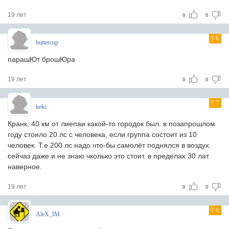
19 лет
0
0
6
buttercup
парашЮт брошЮра
19 лет
0
0
7
kekc
Кранк, 40 км от лиепаи какой-то городок был. в позапрошлом
году стоило 20 лс с человека, если группа состоит из 10
человек. Т.е 200 лс надо что-бы самолёт поднялся в воздух.
сейчаз даже и не знаю чколько это стоит. в пределах 30 лат
наверное.
19 лет
0
0
6
AleX_IM