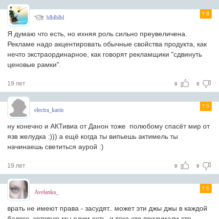
8
blblblbl
Я думаю что есть, но ихняя роль сильно преувеличена.
Рекламе надо акцентировать обычные свойства продукта, как
нечто экстраординарное, как говорят рекламщики "сдвинуть
ценовые рамки".
19 лет
0
0
6
electra_karin
ну конечно и АКТивиа от Данон тоже полюбому спасёт мир от
язв желудка :))) а ещё когда ты випьешь актимель ты
начинаешь светиться аурой :)
19 лет
0
0
6
Avelanka_
врать не имеют права - засудят.. может эти джы джы в каждой
бадяге, которую мы едим есть, и тока эти придумали это