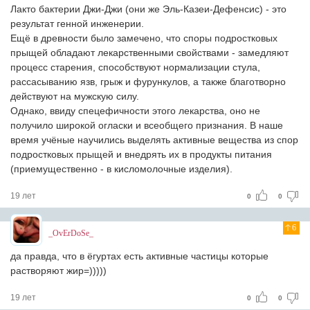
Лакто бактерии Джи-Джи (они же Эль-Казеи-Дефенсис) - это
результат генной инженерии.
Ещё в древности было замечено, что споры подростковых
прыщей обладают лекарственными свойствами - замедляют
процесс старения, способствуют нормализации стула,
рассасыванию язв, грыж и фурункулов, а также благотворно
действуют на мужскую силу.
Однако, ввиду спецефичности этого лекарства, оно не
получило широкой огласки и всеобщего признания. В наше
время учёные научились выделять активные вещества из спор
подростковых прыщей и внедрять их в продукты питания
(приемущественно - в кисломолочные изделия).
19 лет
0
0
6
_OvErDoSe_
да правда, что в ёгуртах есть активные частицы которые
растворяют жир=)))))
19 лет
0
0