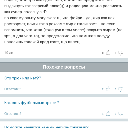
выдвинуть как зверский плюс:))) и радиацию можно расписать
как супер-полезную :Р
по своему опыту могу сказать, что фейри - да, жир как нех
растворяет, почти как в рекламе жир отталкивает... но если
вспомнить, что кожа (кожа рук в том числе) покрыта жиром (не
зря, а для чего-то), то представьте, что намывая посуду,
наносишь тааакой вред коже, що пипец...
19 лет
0
0
Похожие вопросы
Это трюк или нет??
Ответов:
5
2
0
Как есть футбольные трюки?
Ответов:
2
1
0
Помогите научится какими небудь трюками?