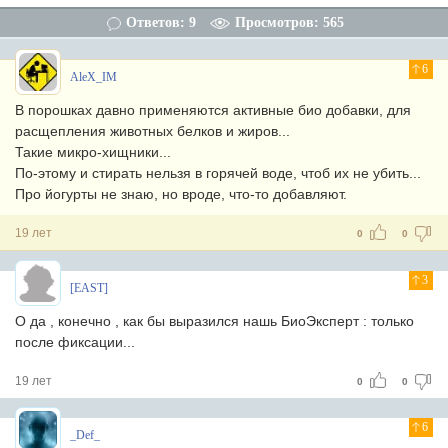
Ответов: 9
Просмотров: 565
6
AleX_IM
В порошках давно применяются активные био добавки, для
расщепления животных белков и жиров...
Такие микро-хищники...
По-этому и стирать нельзя в горячей воде, чтоб их не убить...
Про йогурты не знаю, но вроде, что-то добавляют.
19 лет
0
0
3
[EAST]
О да , конечно , как бы выразился нашь БиоЭксперт : только
после фиксации...
19 лет
0
0
6
_Def_