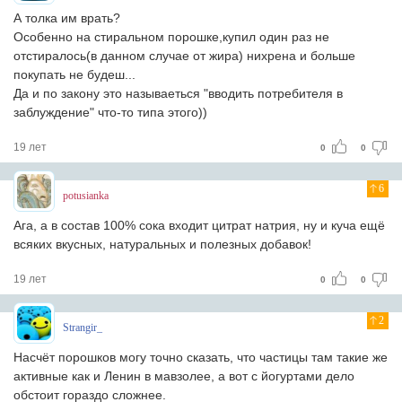
А толка им врать?
Особенно на стиральном порошке,купил один раз не
отстиралось(в данном случае от жира) нихрена и больше
покупать не будеш...
Да и по закону это называеться "вводить потребителя в
заблуждение" что-то типа этого))
19 лет
0
0
6
potusianka
Ага, а в состав 100% сока входит цитрат натрия, ну и куча ещё
всяких вкусных, натуральных и полезных добавок!
19 лет
0
0
2
Strangir_
Насчёт порошков могу точно сказать, что частицы там такие же
активные как и Ленин в мавзолее, а вот с йогуртами дело
обстоит гораздо сложнее.