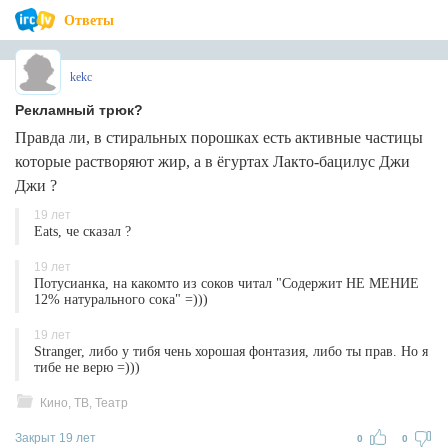
Ответы
kekc
Рекламный трюк?
Правда ли, в стиральных порошках есть активные частицы
которые растворяют жир, а в ёгуртах Лакто-бацилус Джи
Джи ?
19 лет
Eats, че сказал ?
19 лет
Потусианка, на какомто из соков читал "Содержит НЕ МЕНИЕ
12% натурального сока" =)))
19 лет
Stranger, либо у тибя чень хорошая фонтазия, либо ты прав. Но я
тибе не верю =)))
Кино, ТВ, Театр
Закрыт 19 лет
0
0