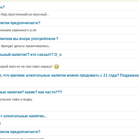
ль?
 Кир,простенький,но вкусный...
питки предпочитаете?
лючением каменного угля
апитков вы вчера употребляли ?
 бренди! деньги заканчивались...
льный напиток!? кто сказал!? O_o
торый вапсче не пил пиво ниразу!
, что крепкие алкогольные напитки можно продовать с 21 года? Подража
ые напитки? какие? как часто???
ольное пиво и водку.
ёт алкогольные напитки...
)
питок предпочитаете?