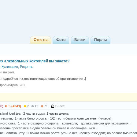
Ответы
Фото
Блоги
Перлы
их алкогольных коктеилей вы знаете?
, Кулинария, Рецепты
 и
закрыт
.
 подробностях,состовляющие,способ приготовления :]
Просмотров: 281
20)
5 (4343)
2
13
71
19 лет
sland iced tea : 2 части водки, 1 часть джина
 текилы, 1 часть белого рома, 1/2 части белого крем де мент (ликера)
нного сока, 1 часть сахарного сиропа, кока-кола, долька лимона для украшения..
ливаешь просто все в один баальшой бокал и наслождаешься..
е напитка нету.. 1 бокал можно растенуть на весь вечер, взбодрит, но полностью голову