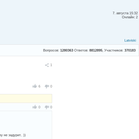
7. августа 15:32
Онлайн: 2
Latviski
Вопросов:
1280363
Ответов:
8812895
, Участников:
370183
Поделиться
1
6
0
0
0
 не задурит.. ))