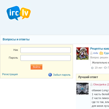
Вопросы и ответы
Рецепты как
Ник
m4x
Еда
Вопрос решен
Пароль
Желательно в
19 лет
Регистрация
Забыл пароль
Лучший ответ
Obezjanka (
обажаю Long i
1 часть белой
2 части лимо
где то так, в
для меня лучш