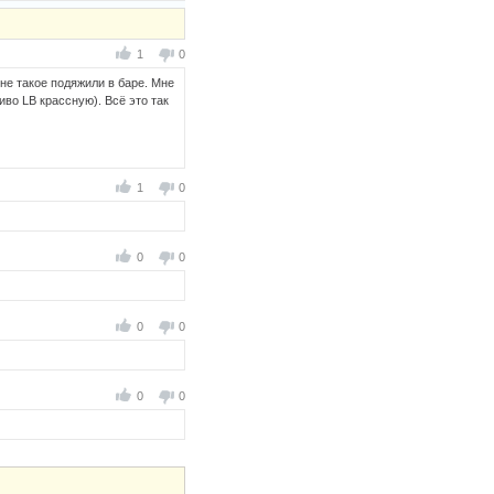
1
0
Мне такое подяжили в баре. Мне
иво LB крассную). Всё это так
1
0
0
0
0
0
0
0