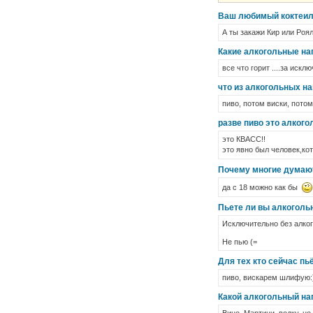
Ваш любимый коктеи
А ты закажи Кир или Роял
Какие алкогольные на
все что горит ....за иск
что из алкогольных н
пиво, потом виски, потом
разве пиво это алкого
это КВАСС!!
это явно был человек,ко
Почему многие думают
да с 18 можно как бы
Пьете ли вы алкогольн
Исключительно без алког
Не пью (=
Для тех кто сейчас пь
пиво, вискарем шлифую:
Какой алкогольный на