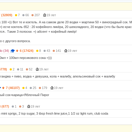
7 (32809)
7
66
207
19 лет
к 100 =)) Вот те и коктель. А на самом деле 20 водки + мартини 50 + виноградный сок. 
) есче коктель б52 : 20 кофейного ликёра, 20 шеколадного, 20 водки (что бы было крас
ся.. Такие 3 полоски. =) абсент + кофейный ликёр!
о с другого вопроса.
lo (34)
6 (17424)
8
43
141
19 лет
0мл + 100мл персикового сока =)))
6778)
2
11
52
19 лет
 ганджа + пиво, водка + девушка, кола + малибу, апельсиновый сок + малибу
7 (46107)
4
25
179
19 лет
ный сок+карица=Яблочный Пирог
3 (677)
1
3
19 лет
h mint sprigs, 2 tsp sugar, 3 tbsp fresh lime juice,1 1/2 oz light rum, club soda