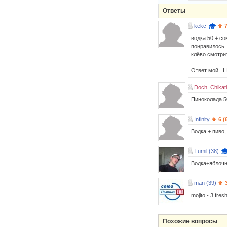
Ответы
kekc
водка 50 + со
понравилось =
клёво смотрит
Ответ мой.. Н
Doch_Chikati
Пиноколада 5
Infinity
6 (
Водка + пиво,
Tumil (38)
Водка+яблоч
man (39)
mojito - 3 fres
Похожие вопросы