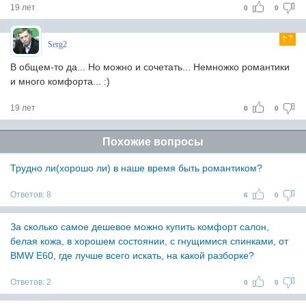
19 лет
0
0
7
Serg2
В общем-то да... Но можно и сочетать... Немножко романтики
и много комфорта... :)
19 лет
0
0
Похожие вопросы
Трудно ли(хорошо ли) в наше время быть романтиком?
Ответов:
8
6
0
За сколько самое дешевое можно купить комфорт салон,
белая кожа, в хорошем состоянии, с гнущимися спинками, от
BMW E60, где лучше всего искать, на какой разборке?
Ответов:
2
0
0