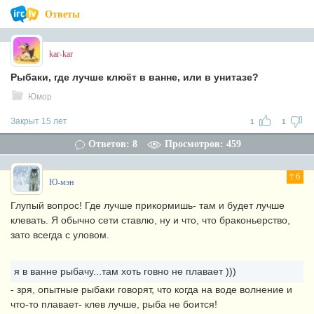
Ответы
kar-kar
Рыбаки, где лучше клюёт в ванне, или в унитазе?
Юмор
Закрыт 15 лет
1
1
Ответов: 8
Просмотров: 459
6
Ю-мэн
Глупый вопрос! Где лучше прикормишь- там и будет лучше
клевать. Я обычно сети ставлю, ну и что, что браконьерство,
зато всегда с уловом.
я в ванне рыбачу...там хоть говно не плавает )))
- зря, опытные рыбаки говорят, что когда на воде волнение и
что-то плавает- клев лучше, рыба не боится!