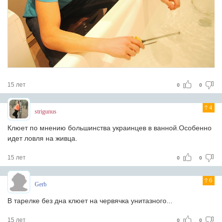
15 лет
0
0
4
strigunus
Клюет по мнению большинства украинцев в ванной.Особенно
идет ловля на живца.
15 лет
0
0
6
Gerb
В тарелке без дна клюет на червячка унитазного...
15 лет
0
0