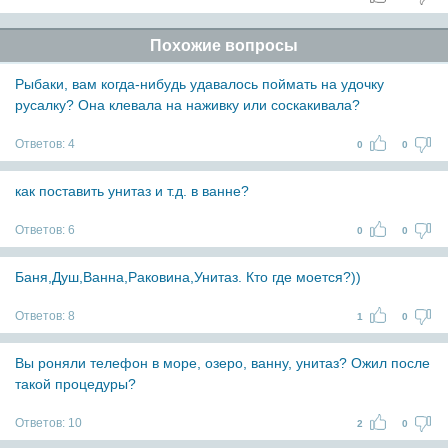
Похожие вопросы
Рыбаки, вам когда-нибудь удавалось поймать на удочку
русалку? Она клевала на наживку или соскакивала?
Ответов:
4
0
0
как поставить унитаз и т.д. в ванне?
Ответов:
6
0
0
Баня,Душ,Ванна,Раковина,Унитаз. Кто где моется?))
Ответов:
8
1
0
Вы роняли телефон в море, озеро, ванну, унитаз? Ожил после
такой процедуры?
Ответов:
10
2
0