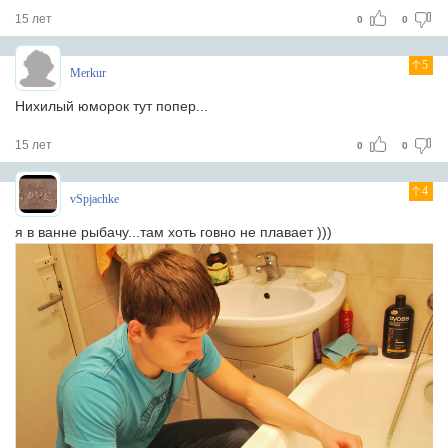
15 лет
0
0
5
Merkur
Нихилый юморок тут попер...
15 лет
0
0
4
vSpjachke
я в ванне рыбачу...там хоть говно не плавает )))