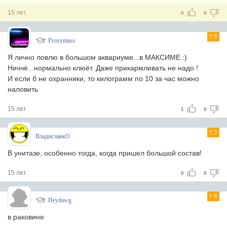
15 лет
0
0
8
Proxymuss
Я лично ловлю в большом аквариуме...в МАКСИМЕ :)
Ниччё...нормально клюёт. Даже прикармливать не надо !
И если б не охранники, то килограмм по 10 за час можно
наловить
15 лет
1
0
5
ВладиславкО
В унитазе, особенно тогда, когда пришел большой состав!
15 лет
0
0
6
Hеydawg
в раковине