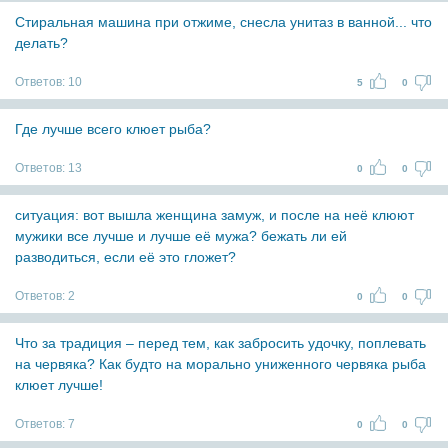
Стиральная машина при отжиме, снесла унитаз в ванной... что
делать?
Ответов:
10
5
0
Где лучше всего клюет рыба?
Ответов:
13
0
0
ситуация: вот вышла женщина замуж, и после на неё клюют
мужики все лучше и лучше её мужа? бежать ли ей
разводиться, если её это гложет?
Ответов:
2
0
0
Что за традиция – перед тем, как забросить удочку, поплевать
на червяка? Как будто на морально униженного червяка рыба
клюет лучше!
Ответов:
7
0
0